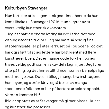
Kulturbyen Stavanger
Hun forteller at kollegene tok godt imot henne da hun
kom tilbake til Stavanger i 2016. Hun skryter av et
oversiktelig kunstnerisk økosystem.
- Jeg har hatt en enorm læringskurve i arbeidet med
visningsstedet Studio17. Jeg har vært så heldig å ha
etableringsatelier på aterlierhuset på Tou Scene , og det
har også ført til at jeg lettere har blitt kjent med flere
kunstnere i byen. Det er mange gode folk her, og jeg
trives veldig godt som en aktiv del i fagmiljøet. Jeg lurer
ofte på ting, og det finnes alltid noen som er behjelpelige
med mulige svar. Det er i tillegg mange bra institusjoner
her i byen, og derfor får vi også besøk av mange
spennende folk som er her på kortere arbeidsopphold.
Verden kommer hit!
Ihle er opptatt av at Stavanger må gi mer plass til kunst
og kunstneriske prosesser.