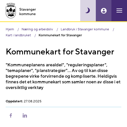
Hjem
Næring og arbeidsliv
Landbruk i Stavanger kommune
Kart i landbruket
Kommunekart for Stavanger
Kommunekart for Stavanger
"Kommuneplanens arealdel", "reguleringsplaner",
"temaplaner", "planstrategier"... Av og til kan disse
begrepene virke forvirrende og kompliserte. Heldigvis
finnes det et kommunekart som samler noen av disse i et
oversiktlig verktøy
Oppdatert:
27.08.2025
Del
Del
på
på
Facebook
LinkedIn