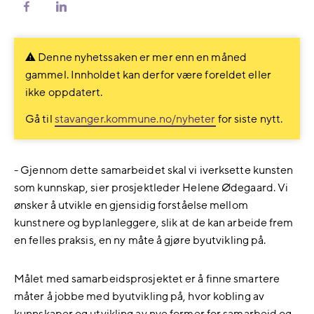
Del
Del
på
på
Facebook
LinkedIn
Denne nyhetssaken er mer enn en måned
gammel. Innholdet kan derfor være foreldet eller
ikke oppdatert.
Gå til
stavanger.kommune.no/nyheter
for siste nytt.
- Gjennom dette samarbeidet skal vi iverksette kunsten
som kunnskap, sier prosjektleder Helene Ødegaard. Vi
ønsker å utvikle en gjensidig forståelse mellom
kunstnere og byplanleggere, slik at de kan arbeide frem
en felles praksis, en ny måte å gjøre byutvikling på.
Målet med samarbeidsprosjektet er å finne smartere
måter å jobbe med byutvikling på, hvor kobling av
kunnskaper og utvikling av nye former for samarbeid og