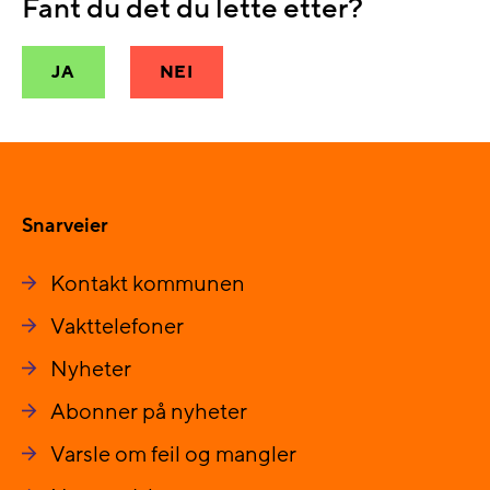
Fant du det du lette etter?
JA
NEI
Snarveier
Kontakt kommunen
Vakttelefoner
Nyheter
Abonner på nyheter
Varsle om feil og mangler