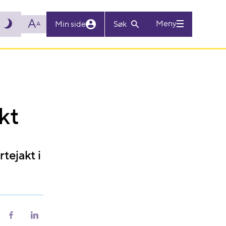
A
Meny
Min side
Søk
A
kt
tejakt i
riv
Del
Del
på
på