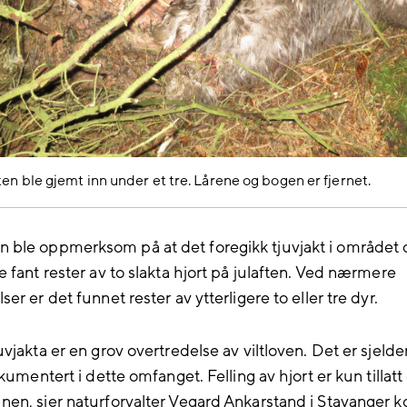
en ble gjemt inn under et tre. Lårene og bogen er fjernet.
le oppmerksom på at det foregikk tjuvjakt i området 
 fant rester av to slakta hjort på julaften. Ved nærmere
er er det funnet rester av ytterligere to eller tre dyr.
vjakta er en grov overtredelse av viltloven. Det er sjelden
okumentert i dette omfanget. Felling av hjort er kun tillatt
en, sier naturforvalter Vegard Ankarstand i Stavanger