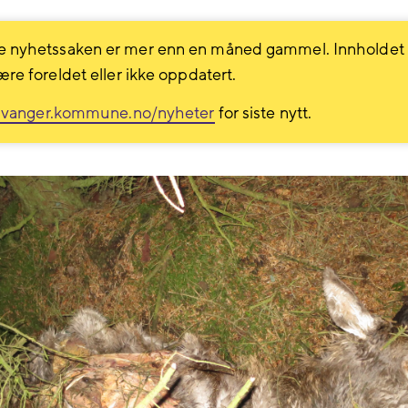
 nyhetssaken er mer enn en måned gammel. Innholdet
ære foreldet eller ikke oppdatert.
avanger.kommune.no/nyheter
for siste nytt.