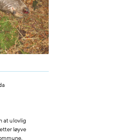
da
 at ulovlig
 etter løyve
 kommune.