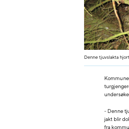
Denne tjuvslakta hjort
Kommunen b
turgjengere
undersøkels
- Denne tju
jakt blir d
fra kommun