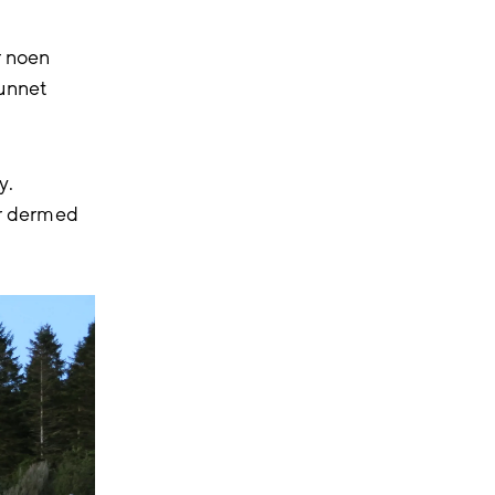
r noen
funnet
y.
tar dermed