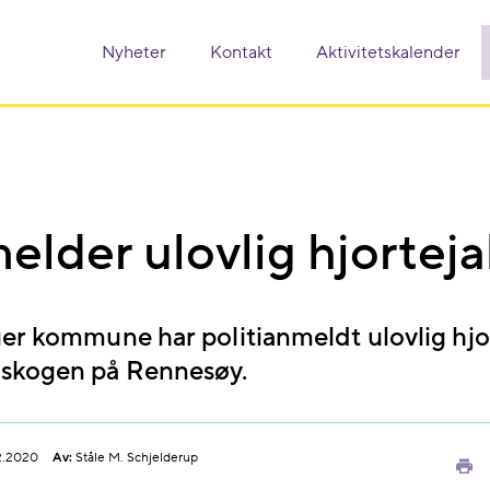
Nyheter
Kontakt
Aktivitetskalender
lder ulovlig hjorteja
er kommune har politianmeldt ulovlig hjor
skogen på Rennesøy.
2.2020
Av:
Ståle M. Schjelderup
Sk
ut