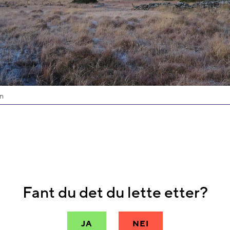
n
Fant du det du lette etter?
JA
NEI