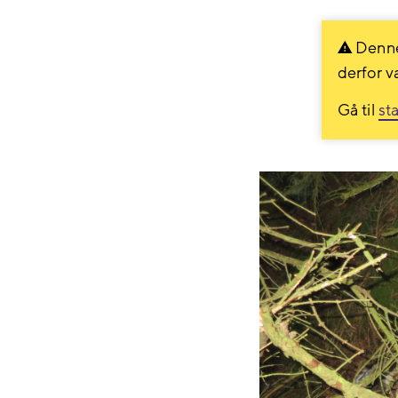
Denne
derfor v
Gå til
st