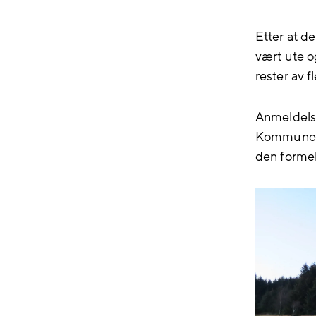
Etter at d
vært ute o
rester av 
Anmeldelse
Kommunen h
den formel