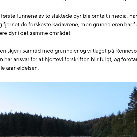
e første funnene av to slaktede dyr ble omtalt i media, ha
g fjernet de ferskeste kadavrene, men grunneieren har 
flere dyr i det samme området.
n skjer i samråd med grunneier og viltlaget på Rennesø
ar ansvar for at hjortevilforskriften blir fulgt, og fore
le anmeldelsen.