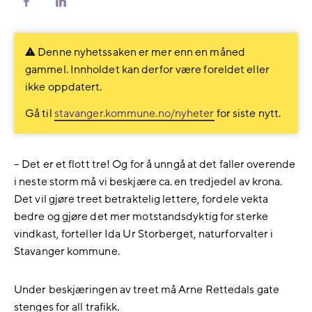
Del
Del
på
på
Facebook
LinkedIn
Denne nyhetssaken er mer enn en måned
gammel. Innholdet kan derfor være foreldet eller
ikke oppdatert.
Gå til
stavanger.kommune.no/nyheter
for siste nytt.
– Det er et flott tre! Og for å unngå at det faller overende
i neste storm må vi beskjære ca. en tredjedel av krona.
Det vil gjøre treet betraktelig lettere, fordele vekta
bedre og gjøre det mer motstandsdyktig for sterke
vindkast, forteller Ida Ur Storberget, naturforvalter i
Stavanger kommune.
Under beskjæringen av treet må Arne Rettedals gate
stenges for all trafikk.