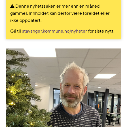
Denne nyhetssaken er mer enn en måned
gammel. Innholdet kan derfor være foreldet eller
ikke oppdatert.
Gå til
stavanger.kommune.no/nyheter
for siste nytt.