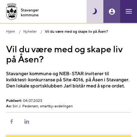
Hjem
Nyheter
Vil du være med og skape liv på Åsen?
Vil du være med og skape liv
på Åsen?
Stavanger kommune og NEB-STAR inviterer til
kvikktest-konkurranse på Site 4016, på Åsen i Stavanger.
Den lokale sportsklubben Jarl bistår med å spre ordet.
Publisert:
04.07.2023
Av:
Siri J. Pedersen, smartby-avdelingen
Del
Del
på
på
Facebook
LinkedIn