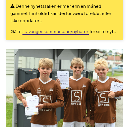
Denne nyhetssaken er mer enn en måned
gammel. Innholdet kan derfor være foreldet eller
ikke oppdatert.
Gå til
stavanger.kommune.no/nyheter
for siste nytt.