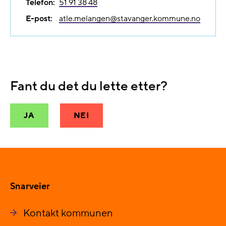
Telefon:
51 91 38 48
E-post:
atle.melangen@​stavanger.kommune.no
Fant du det du lette etter?
JA
NEI
Snarveier
Kontakt kommunen