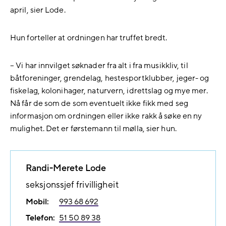
april, sier Lode.
Hun forteller at ordningen har truffet bredt.
– Vi har innvilget søknader fra alt i fra musikkliv, til
båtforeninger, grendelag, hestesportklubber, jeger- og
fiskelag, kolonihager, naturvern, idrettslag og mye mer.
Nå får de som de som eventuelt ikke fikk med seg
informasjon om ordningen eller ikke rakk å søke en ny
mulighet. Det er førstemann til mølla, sier hun.
Randi-Merete Lode
seksjonssjef frivilligheit
Mobil:
993 68 692
Telefon:
51 50 89 38