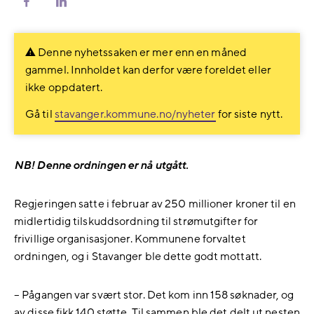
Del
Del
på
på
Facebook
LinkedIn
Denne nyhetssaken er mer enn en måned
gammel. Innholdet kan derfor være foreldet eller
ikke oppdatert.
Gå til
stavanger.kommune.no/nyheter
for siste nytt.
NB! Denne ordningen er nå utgått.
Regjeringen satte i februar av 250 millioner kroner til en
midlertidig tilskuddsordning til strømutgifter for
frivillige organisasjoner. Kommunene forvaltet
ordningen, og i Stavanger ble dette godt mottatt.
– Pågangen var svært stor. Det kom inn 158 søknader, og
av disse fikk 140 støtte. Til sammen ble det delt ut nesten