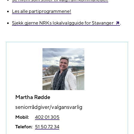
Les alle partiprogrammene!
Sjekk gjerne NRKs lokalvalgguide for Stavanger
.
Martha Rødde
seniorrådgiver/valgansvarlig
Mobil:
402 01 305
Telefon:
51 50 72 34