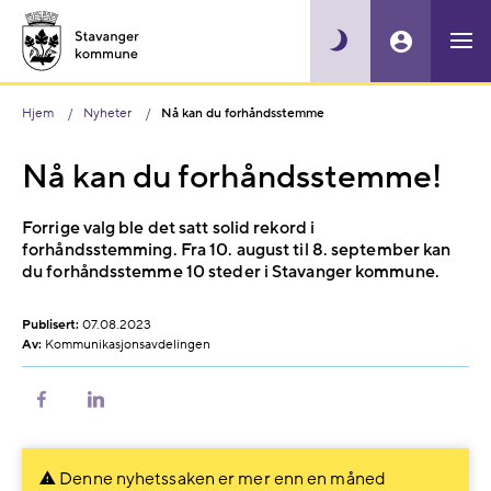
Hjem
Nyheter
Nå kan du forhåndsstemme
Nå kan du forhåndsstemme!
Forrige valg ble det satt solid rekord i
forhåndsstemming. Fra 10. august til 8. september kan
du forhåndsstemme 10 steder i Stavanger kommune.
Publisert:
07.08.2023
Av:
Kommunikasjonsavdelingen
Del
Del
på
på
Facebook
LinkedIn
Denne nyhetssaken er mer enn en måned