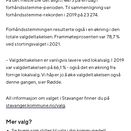
På det meste ble det avgitt 4475 på én dag i
forhåndsstemme-perioden. Til sammenligning var
forhåndsstemme-rekorden i 2019 på 23 274.
Forhåndsstemmingen resulterte også i en økning i den
totale valgdeltakelsen. Frammøteprosenten var 78,7 %
ved stortingsvalget i 2021.
– Valgdeltakelsen er vanligvis lavere ved lokalvalg. I 2019
var valgdeltakelsen på 66,1 % - også det en økning fra
forrige lokalvalg. Vi håper jo å øke valgdeltakelsen også
denne gangen, sier Rødde.
All informasjon om valget i Stavanger finner du på
stavanger.kommune.no/valg
.
Mer valg?
Se hvem som stiller til valg i din kommunedel!