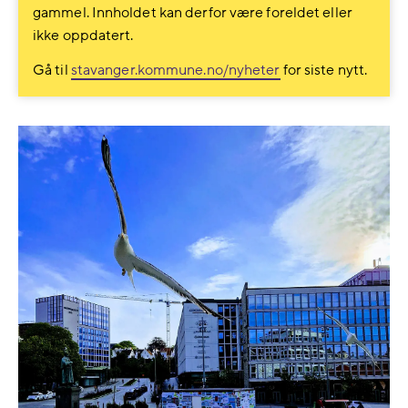
gammel. Innholdet kan derfor være foreldet eller
ikke oppdatert.
Gå til
stavanger.kommune.no/nyheter
for siste nytt.