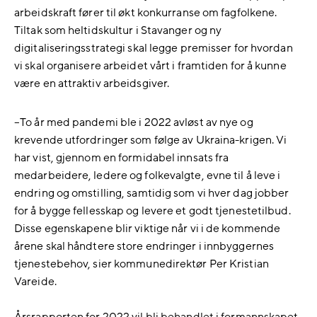
arbeidskraft fører til økt konkurranse om fagfolkene.
Tiltak som heltidskultur i Stavanger og ny
digitaliseringsstrategi skal legge premisser for hvordan
vi skal organisere arbeidet vårt i framtiden for å kunne
være en attraktiv arbeidsgiver.
–To år med pandemi ble i 2022 avløst av nye og
krevende utfordringer som følge av Ukraina-krigen. Vi
har vist, gjennom en formidabel innsats fra
medarbeidere, ledere og folkevalgte, evne til å leve i
endring og omstilling, samtidig som vi hver dag jobber
for å bygge fellesskap og levere et godt tjenestetilbud.
Disse egenskapene blir viktige når vi i de kommende
årene skal håndtere store endringer i innbyggernes
tjenestebehov, sier kommunedirektør Per Kristian
Vareide.
Årsrapporten for 2022 vil bli behandlet i formannskapet