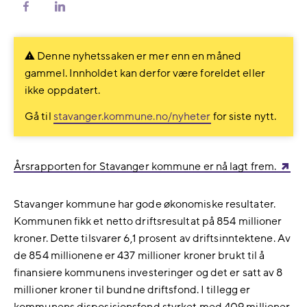
Del
Del
på
på
Facebook
LinkedIn
Denne nyhetssaken er mer enn en måned
gammel. Innholdet kan derfor være foreldet eller
ikke oppdatert.
Gå til
stavanger.kommune.no/nyheter
for siste nytt.
Årsrapporten for Stavanger kommune er nå lagt frem.
Stavanger kommune har gode økonomiske resultater.
Kommunen fikk et netto driftsresultat på 854 millioner
kroner. Dette tilsvarer 6,1 prosent av driftsinntektene. Av
de 854 millionene er 437 millioner kroner brukt til å
finansiere kommunens investeringer og det er satt av 8
millioner kroner til bundne driftsfond. I tillegg er
kommunens disposisjonsfond styrket med 409 millioner