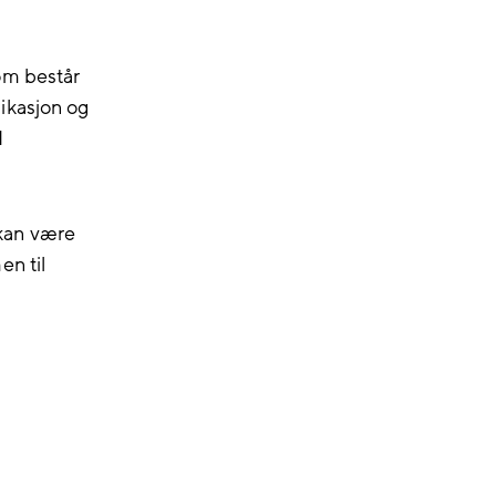
om består
ikasjon og
d
 kan være
en til