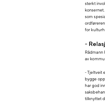
sterkt inv
konsernet. 
som spesia
ordføreren
for kultur
- Rela
Rådmann Pe
av kommun
- Tjeltvei
bygge opp 
har god in
saksbehand
tilknyttet d