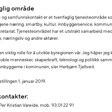
aglig område
 og samfunnskontakt er et tverrfaglig tjenesteområde s
gene næring, smartby, kultur, innbyggerservice, kommun
ekretariat. Tjenesteområdet har et utstrakt samarbeid me
, næringsliv og andre aktører.
en viktig rolle for å utvikle byregionen vår. Jeg håper jeg
oble mennesker, skaperkraft, teknologi og politikk samm
innbyggerne i kommunen, sier Herbjørn Tjeltveit.
stillingen 1. januar 2019.
kontakter:
r Kristian Vareide, mob. 93 01 22 91