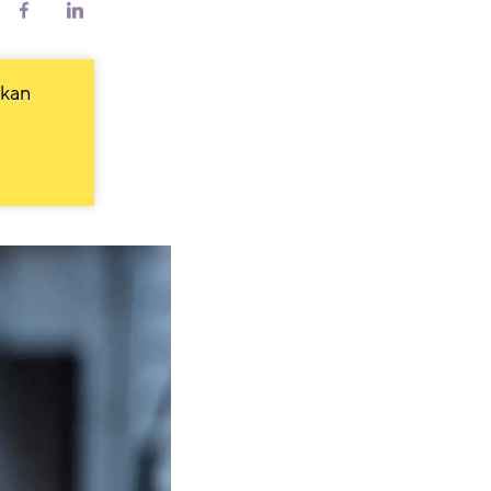
riv
Del
Del
på
på
Facebook
LinkedIn
 kan