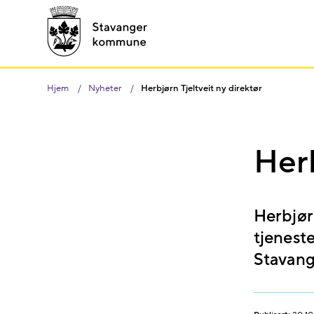
Hjem
Nyheter
Herbjørn Tjeltveit ny direktør
Herb
Herbjørn
tjenest
Stavan