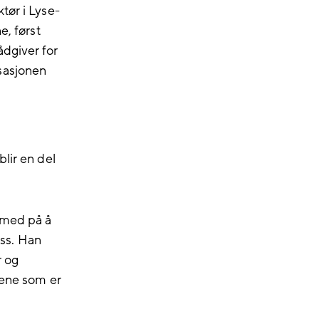
tør i Lyse-
e, først
ådgiver for
sasjonen
lir en del
 med på å
ss. Han
r og
dene som er