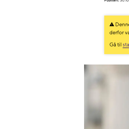
Publisert:
30.10
Denne
derfor v
Gå til
st