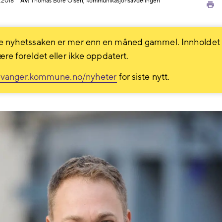
.2018
Av:
Thomas Bore Olsen, kommunikasjonsavdelingen
Sk
ut
 nyhetssaken er mer enn en måned gammel. Innholdet
ære foreldet eller ikke oppdatert.
avanger.kommune.no/nyheter
for siste nytt.