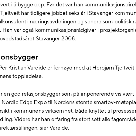
olvert i å bygge opp. Før det var han kommunikasjonsdirek
Tjeltveit har tidligere jobbet seks år i Stavanger kommun
lkonsulent i næringsavdelingen og senere som politisk r
. Han var også kommunikasjonsrådgiver i prosjektorgani
hovedstadsåret Stavanger 2008.
sjonsbygger
r Kristian Vareide er fornøyd med at Herbjørn Tjeltveit b
ens toppledelse.
t er en god relasjonsbygger som på imponerende vis vært
Nordic Edge Expo til Nordens største smartby-møtepla
nsikt i kommunens virksomhet, både knyttet til prosesse
ling. Videre har han erfaring fra stort sett alle fagområ
irektørstillingen, sier Vareide.