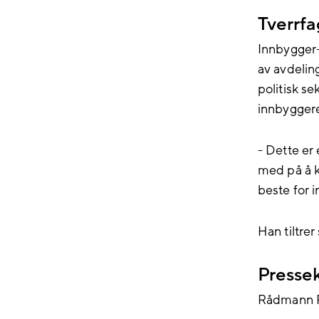
Tverrf
Innbygger-
av avdelin
politisk s
innbyggere
- Dette er 
med på å k
beste for 
Han tiltrer 
Presse
Rådmann Pe