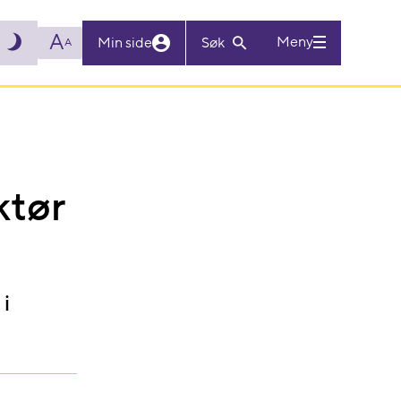
A
Meny
Min side
Søk
A
ktør
i