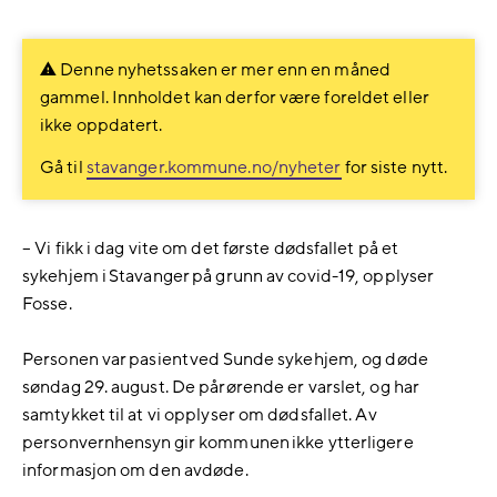
på
på
Facebook
LinkedIn
Denne nyhetssaken er mer enn en måned
gammel. Innholdet kan derfor være foreldet eller
ikke oppdatert.
Gå til
stavanger.kommune.no/nyheter
for siste nytt.
– Vi fikk i dag vite om det første dødsfallet på et
sykehjem i Stavanger på grunn av covid-19, opplyser
Fosse.
Personen var pasient ved Sunde sykehjem, og døde
søndag 29. august. De pårørende er varslet, og har
samtykket til at vi opplyser om dødsfallet. Av
personvernhensyn gir kommunen ikke ytterligere
informasjon om den avdøde.