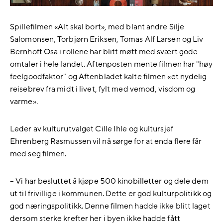
Spillefilmen «Alt skal bort», med blant andre Silje
Salomonsen, Torbjørn Eriksen, Tomas Alf Larsen og Liv
Bernhoft Osa i rollene har blitt møtt med svært gode
omtaler i hele landet. Aftenposten mente filmen har "høy
feelgoodfaktor" og Aftenbladet kalte filmen «et nydelig
reisebrev fra midt i livet, fylt med vemod, visdom og
varme».
Leder av kulturutvalget Cille Ihle og kultursjef
Ehrenberg Rasmussen vil nå sørge for at enda flere får
med seg filmen.
– Vi har besluttet å kjøpe 500 kinobilletter og dele dem
ut til frivillige i kommunen. Dette er god kulturpolitikk og
god næringspolitikk. Denne filmen hadde ikke blitt laget
dersom sterke krefter her i byen ikke hadde fått