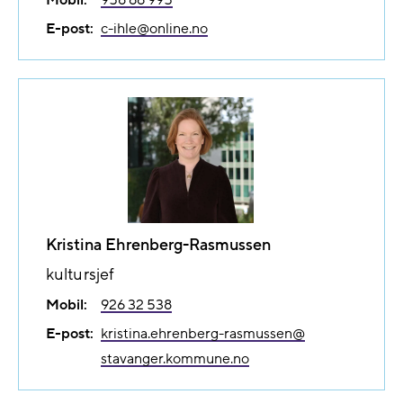
E-post:
c-ihle@​online.no
Kristina Ehrenberg-Rasmussen
kultursjef
Mobil:
926 32 538
E-post:
kristina.ehrenberg-rasmussen@​
stavanger.kommune.no