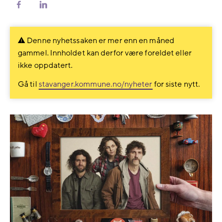
Del
Del
på
på
Facebook
LinkedIn
Denne nyhetssaken er mer enn en måned
gammel. Innholdet kan derfor være foreldet eller
ikke oppdatert.
Gå til
stavanger.kommune.no/nyheter
for siste nytt.