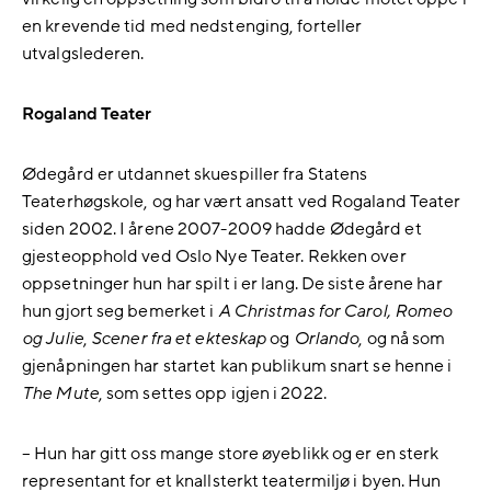
en krevende tid med nedstenging, forteller
utvalgslederen.
Rogaland Teater
Ødegård er utdannet skuespiller fra Statens
Teaterhøgskole, og har vært ansatt ved Rogaland Teater
siden 2002. I årene 2007-2009 hadde Ødegård et
gjesteopphold ved Oslo Nye Teater. Rekken over
oppsetninger hun har spilt i er lang. De siste årene har
hun gjort seg bemerket i
A Christmas for Carol, Romeo
og Julie
,
Scener fra et ekteskap
og
Orlando
, og nå som
gjenåpningen har startet kan publikum snart se henne i
The Mute
, som settes opp igjen i 2022.
– Hun har gitt oss mange store øyeblikk og er en sterk
representant for et knallsterkt teatermiljø i byen. Hun