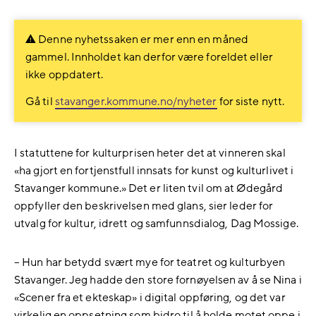
på
på
Facebook
LinkedIn
Denne nyhetssaken er mer enn en måned
gammel. Innholdet kan derfor være foreldet eller
ikke oppdatert.
Gå til
stavanger.kommune.no/nyheter
for siste nytt.
I statuttene for kulturprisen heter det at vinneren skal
«ha gjort en fortjenstfull innsats for kunst og kulturlivet i
Stavanger kommune.» Det er liten tvil om at Ødegård
oppfyller den beskrivelsen med glans, sier leder for
utvalg for kultur, idrett og samfunnsdialog, Dag Mossige.
– Hun har betydd svært mye for teatret og kulturbyen
Stavanger. Jeg hadde den store fornøyelsen av å se Nina i
«Scener fra et ekteskap» i digital oppføring, og det var
virkelig en oppsetning som bidro til å holde motet oppe i