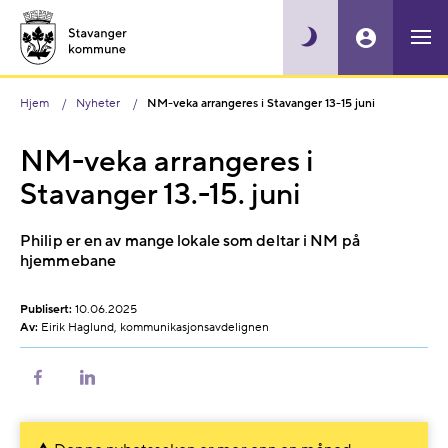
Hjem
Nyheter
NM-veka arrangeres i Stavanger 13-15 juni
NM-veka arrangeres i
Stavanger 13.-15. juni
Philip er en av mange lokale som deltar i NM på
hjemmebane
Publisert:
10.06.2025
Av:
Eirik Haglund, kommunikasjonsavdelignen
Del
Del
på
på
Facebook
LinkedIn