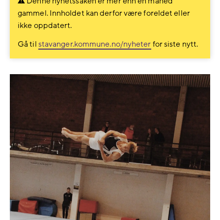
Denne nyhetssaken er mer enn en måned
gammel. Innholdet kan derfor være foreldet eller
ikke oppdatert.
Gå til
stavanger.kommune.no/nyheter
for siste nytt.