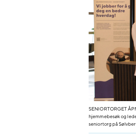
SENIORTORGET ÅPNET:
hjemmebesøk og leder 
seniortorg på Sølvber