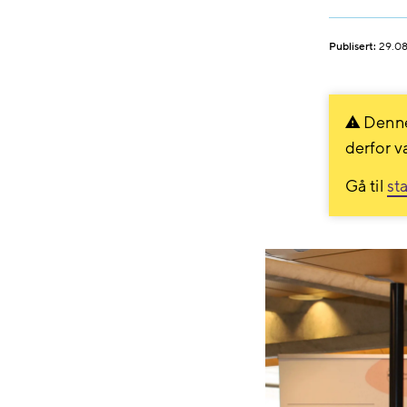
Publisert:
29.08
Denne
derfor v
Gå til
st