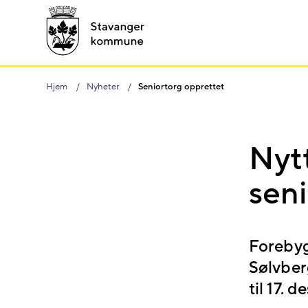
Hjem
Nyheter
Seniortorg opprettet
Nytt
seni
Forebyg
Sølvber
til 17. 