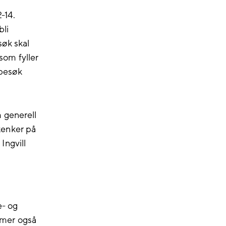
-14.
bli
øk skal
 som fyller
besøk
 generell
tenker på
 Ingvill
e- og
mmer også