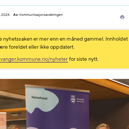
.2024
Av:
Kommunikasjonsavdelingen
Sk
ut
 nyhetssaken er mer enn en måned gammel. Innholdet
ære foreldet eller ikke oppdatert.
avanger.kommune.no/nyheter
for siste nytt.