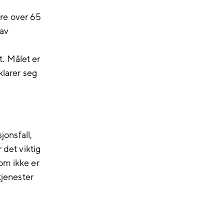
re over 65
 av
. Målet er
klarer seg
jonsfall,
 det viktig
om ikke er
tjenester