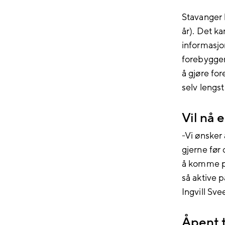
Stavanger 
år). Det ka
informasjo
forebyggen
å gjøre for
selv lengs
Vil nå 
-Vi ønsker 
gjerne før 
å komme på
så aktive p
Ingvill Sve
Åpent t