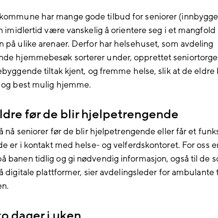
kommune har mange gode tilbud for seniorer (innbygge
n imidlertid være vanskelig å orientere seg i et mangfold
n på ulike arenaer. Derfor har helsehuset, som avdeling
de hjemmebesøk sorterer under, opprettet seniortorget
ebyggende tiltak kjent, og fremme helse, slik at de eldre 
t og best mulig hjemme.
eldre før de blir hjelpetrengende
å nå seniorer før de blir hjelpetrengende eller får et funks
de er i kontakt med helse- og velferdskontoret. For oss er
 banen tidlig og gi nødvendig informasjon, også til de s
å digitale plattformer, sier avdelingsleder for ambulante 
en.
o dager i uken