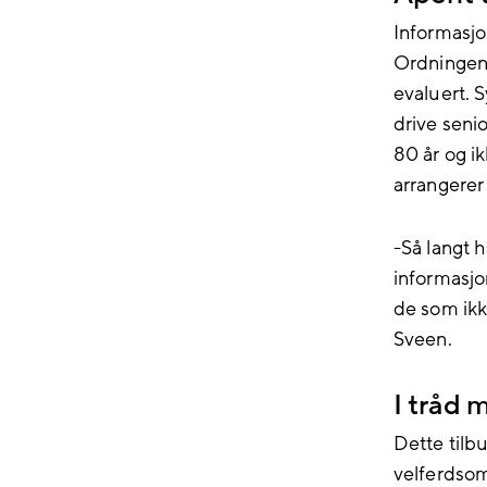
Informasjo
Ordningen s
evaluert. 
drive senio
80 år og 
arrangerer
-Så langt 
informasjo
de som ikke
Sveen.
I tråd 
Dette tilb
velferdso