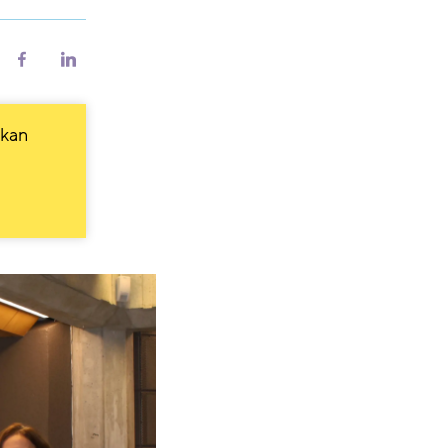
riv
Del
Del
på
på
Facebook
LinkedIn
 kan