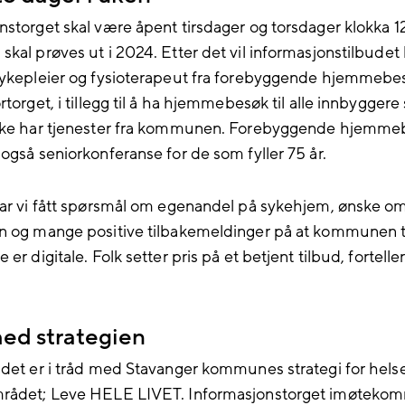
nstorget skal være åpent tirsdager og torsdager klokka 12
kal prøves ut i 2024. Etter det vil informasjonstilbudet 
Sykepleier og fysioterapeut fra forebyggende hjemmebes
rtorget, i tillegg til å ha hjemmebesøk til alle innbyggere
ikke har tjenester fra kommunen. Forebyggende hjemme
 også seniorkonferanse for de som fyller 75 år.
har vi fått spørsmål om egenandel på sykehjem, ønske om
n og mange positive tilbakemeldinger på at kommunen 
 er digitale. Folk setter pris på et betjent tilbud, forteller
med strategien
udet er i tråd med Stavanger kommunes strategi for hels
mrådet; Leve HELE LIVET. Informasjonstorget imøteko