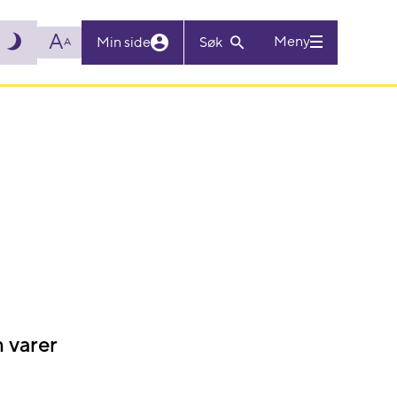
A
Meny
Min side
Søk
A
m varer