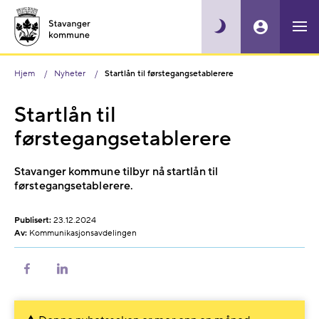
Hjem
Nyheter
Startlån til førstegangsetablerere
Startlån til
førstegangsetablerere
Stavanger kommune tilbyr nå startlån til
førstegangsetablerere.
Publisert:
23.12.2024
Av:
Kommunikasjonsavdelingen
Del
Del
på
på
Facebook
LinkedIn