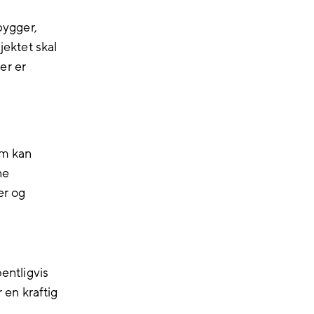
bygger,
jektet skal
er er
om kan
ne
er og
pentligvis
r en kraftig