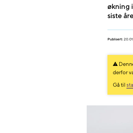
økning i
siste år
Publisert:
20.01
Denne
derfor v
Gå til
st