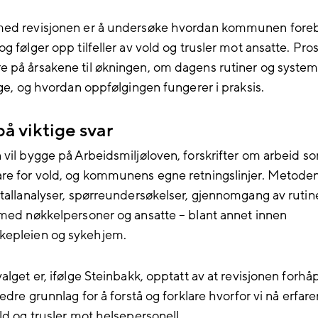
med revisjonen er å undersøke hvordan kommunen fore
g følger opp tilfeller av vold og trusler mot ansatte. Pros
 på årsakene til økningen, om dagens rutiner og system
ige, og hvordan oppfølgingen fungerer i praksis.
å viktige svar
 vil bygge på Arbeidsmiljøloven, forskrifter om arbeid s
re for vold, og kommunens egne retningslinjer. Metode
 tallanalyser, spørreundersøkelser, gjennomgang av rutin
 med nøkkelpersoner og ansatte – blant annet innen
epleien og sykehjem.
valget
er, ifølge Steinbakk, opptatt av at revisjonen forhå
bedre grunnlag for å forstå og forklare hvorfor vi nå erfare
ld og trusler mot helsepersonell.