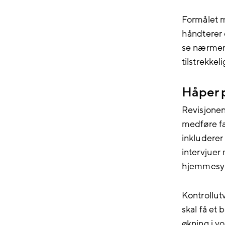
Formålet 
håndterer o
se nærmere
tilstrekkel
Håper p
Revisjonen
medføre fa
inkluderer
intervjuer
hjemmesyk
Kontrollut
skal få et 
økning i vo