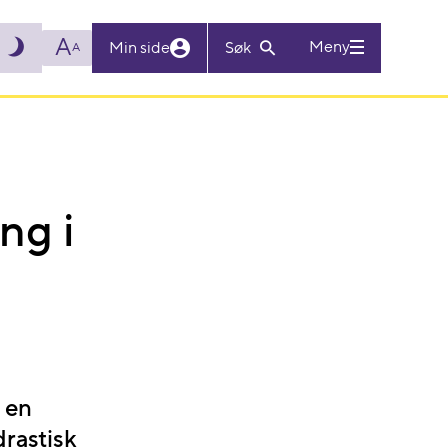
A
Meny
Min side
Søk
A
ng i
 en
rastisk