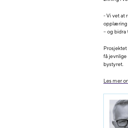
- Vi vet a
opplæring k
– og bidra 
Prosjektet 
få jevnlige
bystyret.
Les mer om