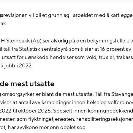
srevisjonen vil bli et grunnlag i arbeidet med å kartlegge
tak.
 H Steinbakk (Ap) ser alvorlig på den bekymringsfulle utv
il tall fra Statistisk sentralbyrå som tilsier at 16 prosent av
 utsatt for uønskede hendelser som vold, trusler, trakass
 jobb i 2022.
 de mest utsatte
g omsorgsyrker er blant de mest utsatte. Tall fra Stavange
ser at antall avviksmeldinger innen helse og velferd ne
 2022 til oktober 2025. Spesielt innen kommunedekken
enester, som flyktningetjenesten, rehabiliteringsseksjone
ret, har avvikene mer enn doblet seg.