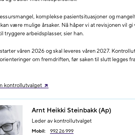
t ressursmangel, komplekse pasientsituasjoner og mangelf
an være mulige årsaker. Nå håper vi at revisjonen vil gi 
til tryggere arbeidsplasser, sier han.
starter våren 2026 og skal leveres våren 2027. Kontrollut
 orienteringer om fremdriften, før saken til slutt legges fr
 kontrollutvalget
Arnt Heikki Steinbakk (Ap)
Leder av kontrollutvalget
Mobil:
992 26 999