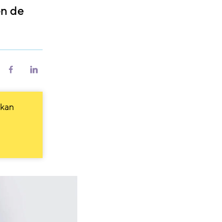
en de
riv
Del
Del
på
på
Facebook
LinkedIn
 kan