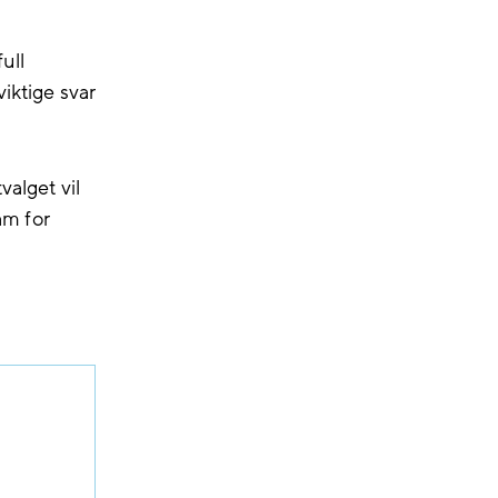
ull
viktige svar
valget vil
am for