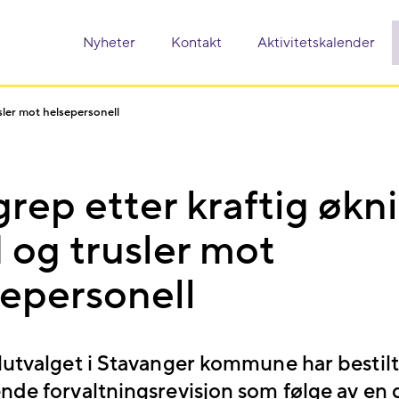
Nyheter
Kontakt
Aktivitetskalender
usler mot helsepersonell
grep etter kraftig økni
 og trusler mot
sepersonell
lutvalget i Stavanger kommune har bestilt
nde forvaltningsrevisjon som følge av en d