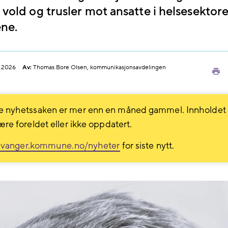
 vold og trusler mot ansatte i helsesektor
ene.
.2026
Av:
Thomas Bore Olsen, kommunikasjonsavdelingen
Sk
ut
 nyhetssaken er mer enn en måned gammel. Innholdet
ære foreldet eller ikke oppdatert.
avanger.kommune.no/nyheter
for siste nytt.