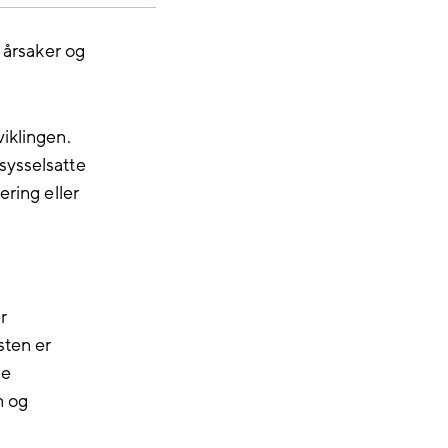
 årsaker og
iklingen.
 sysselsatte
ering eller
r
sten er
de
n og