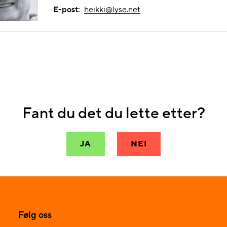
E-post:
heikki@​lyse.net
Fant du det du lette etter?
JA
NEI
Følg oss