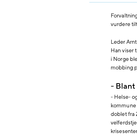
Forvaltning
vurdere til
Leder Arnt
Han viser t
i Norge ble
mobbing på
- Blant
- Helse- o
kommune vi
doblet fra
velferdstj
krisesente