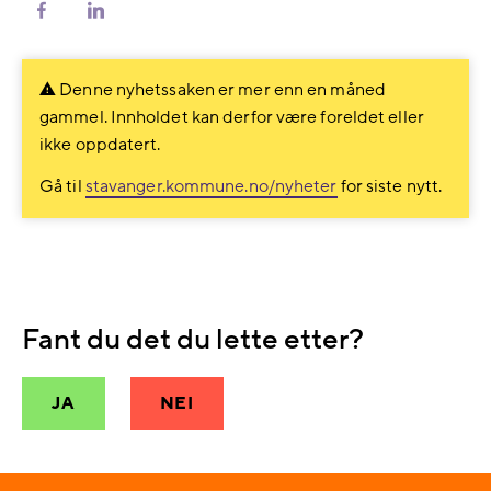
Del
Del
på
på
Facebook
LinkedIn
Denne nyhetssaken er mer enn en måned
gammel. Innholdet kan derfor være foreldet eller
ikke oppdatert.
Gå til
stavanger.kommune.no/nyheter
for siste nytt.
Fant du det du lette etter?
JA
NEI