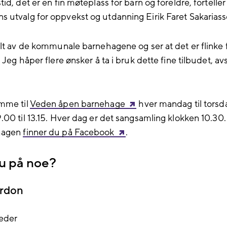
id, det er en fin møteplass for barn og foreldre, forteller
utvalg for oppvekst og utdanning Eirik Faret Sakariass
olt av de kommunale barnehagene og ser at det er flinke 
 Jeg håper flere ønsker å ta i bruk dette fine tilbudet, av
mme til
Veden åpen barnehage
hver mandag til torsda
.00 til 13.15. Hver dag er det sangsamling klokken 10.30.
hagen
finner du på Facebook
.
du på noe?
rdon
leder