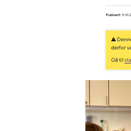
Publisert:
11.10
Denne
derfor v
Gå til
st