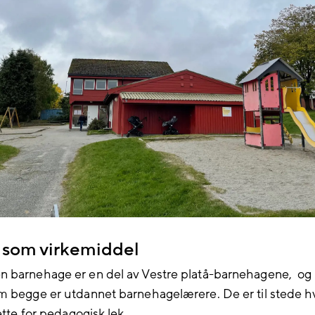
 som virkemiddel
 barnehage er en del av Vestre platå-barnehagene, og 
m begge er utdannet barnehagelærere. De er til stede h
rette for pedagogisk lek