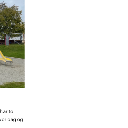
har to
ver dag og