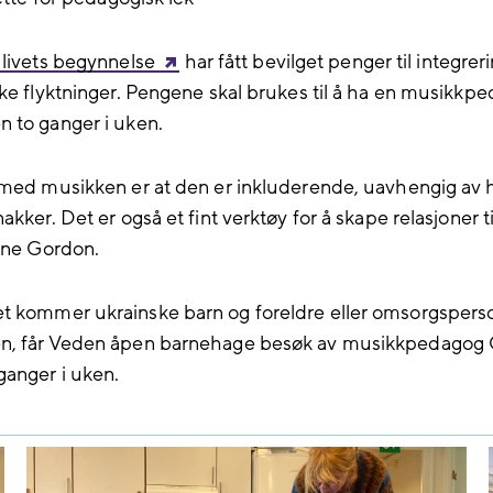
 livets begynnelse
har fått bevilget penger til integreri
ske flyktninger. Pengene skal brukes til å ha en musikkpe
 to ganger i uken.
 med musikken er at den er inkluderende, uavhengig av h
akker. Det er også et fint verktøy for å skape relasjoner ti
June Gordon.
 kommer ukrainske barn og foreldre eller omsorgsperson
n, får Veden åpen barnehage besøk av musikkpedagog
ganger i uken.