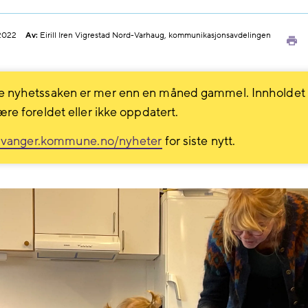
.2022
Av:
Eirill Iren Vigrestad Nord-Varhaug, kommunikasjonsavdelingen
Sk
ut
 nyhetssaken er mer enn en måned gammel. Innholdet
ære foreldet eller ikke oppdatert.
avanger.kommune.no/nyheter
for siste nytt.