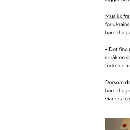
Musikk fra
for ukrain
barnehagen
– Det fine
språk en sn
forteller 
Dersom det
barnehage
Garnes to 