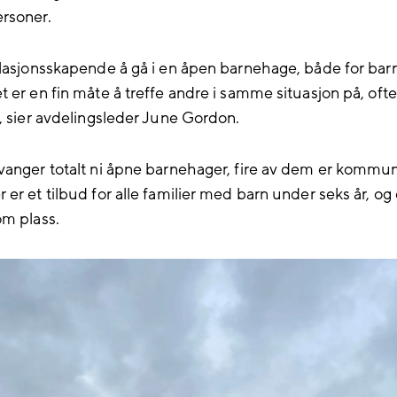
rsoner.
elasjonsskapende å gå i en åpen barnehage, både for bar
 er en fin måte å treffe andre i samme situasjon på, ofte
r, sier avdelingsleder June Gordon.
vanger totalt ni åpne barnehager, fire av dem er kommu
er et tilbud for alle familier med barn under seks år, og
om plass.