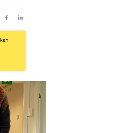
riv
Del
Del
på
på
Facebook
LinkedIn
 kan