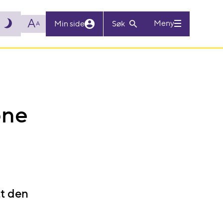
A
Meny
Min side
Søk
A
pne
tt den