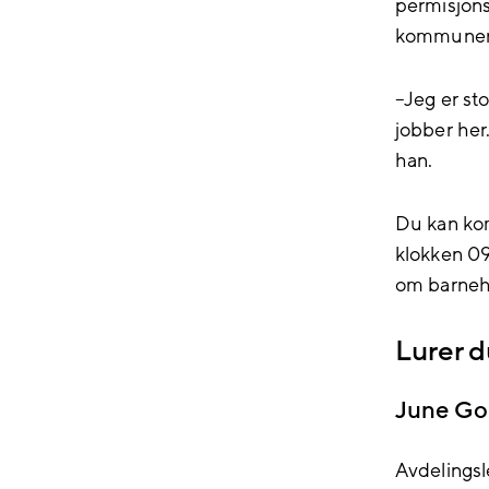
permisjonst
kommunens 
–Jeg er st
jobber her.
han.
Du kan ko
klokken 09
om barne
Lurer 
June Go
Avdelings