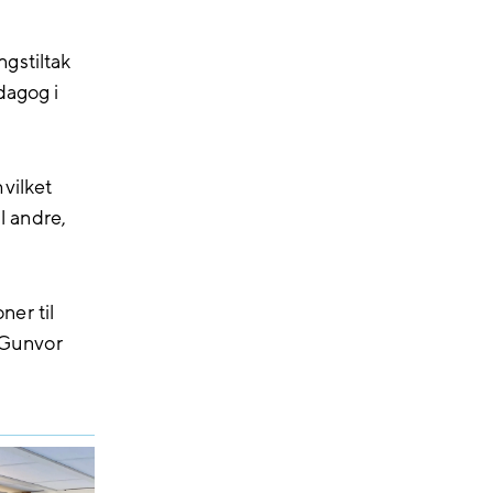
ngstiltak
dagog i
vilket
l andre,
er til
 Gunvor