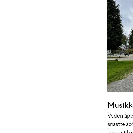
Musikk
Veden åpen
ansatte so
legger til 