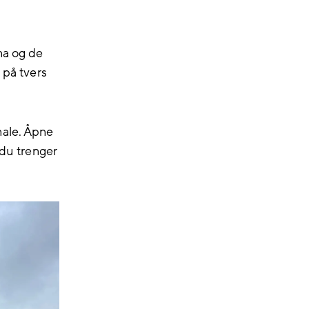
na og de
 på tvers
nale. Åpne
 du trenger