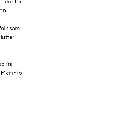
 leder for
en.
folk som
slutter
g fra
 Mer info