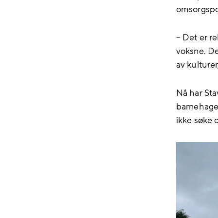
omsorgspe
– Det er r
voksne. Det
av kulture
Nå har Sta
barnehager 
ikke søke 