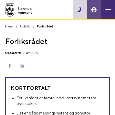
Hjem
Politikk
Forliksrådet
Forliksrådet
Oppdatert:
22.09.2025
Del
Del
på
på
Facebook
LinkedIn
KORT FORTALT
Forliksrådet er første ledd i rettsystemet for
sivile saker.
Det er både meglingsinstans og domstol.