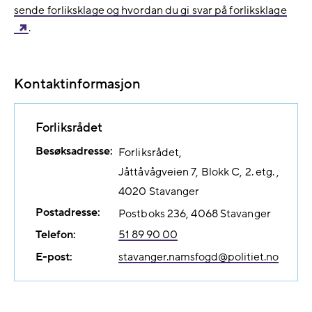
sende forliksklage og hvordan du gi svar på forliksklage
.
Kontaktinformasjon
Forliksrådet
Besøksadresse:
Forliksrådet
Jåttåvågveien 7, Blokk C, 2. etg.
4020
Stavanger
Postadresse:
Postboks 236
4068
Stavanger
Telefon:
51 89 90 00
E-post:
stavanger.namsfogd@​politiet.no