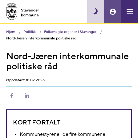
Hjem
Politikk
Folkevalgte organer i Stavanger
Nord-Jæren interkommunale politiske råd
Nord-Jæren interkommunale
politiske råd
Oppdatert:
18.02.2026
Del
Del
på
på
Facebook
LinkedIn
KORT FORTALT
Kommunestyrene i de fire kommunene