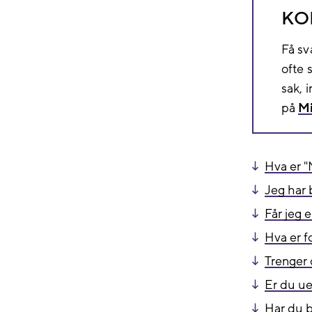
KO
Få sv
ofte s
sak, 
på
Mi
Hva er "
Jeg har 
Får jeg 
Hva er f
Trenger 
Er du ue
Har du b