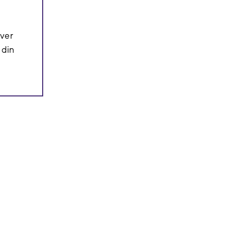
over
 din