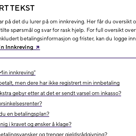
RT TEKST
ar på det du lurer på om innkreving. Her får du oversikt 
tilte spørsmål og svar for rask hjelp. For full oversikt over
inkludert betalingsinformasjon og frister, kan du logge inn
n Innkreving
Min innkreving"
betalt, men dere har ikke registrert min innbetaling
ekstra gebyr etter at det er sendt varsel om inkasso?
orsinkelsesrenter?
du en betalingsplan?
nig i kravet og ønsker å klage?
etalingsvansker og trenger gjeldsrådgivning?