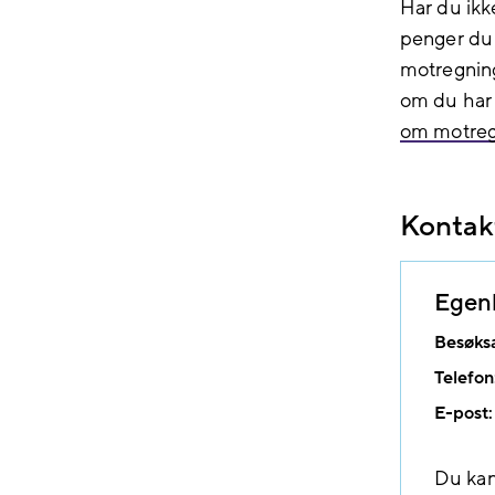
Har du ikk
penger du h
motregning
om du har e
om motreg
Kontak
Egenb
Besøks
Telefon
E-post:
Du kan