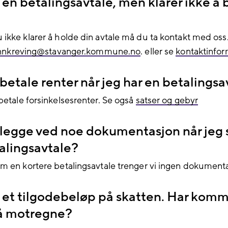
 en betalingsavtale, men klarer ikke å b
ikke klarer å holde din avtale må du ta kontakt med oss
nnkreving@​​stavanger.kommune.no
. eller se
kontaktinfor
betale renter når jeg har en betalingsa
betale
forsinkelsesrenter. Se også
satser og gebyr
 legge ved noe dokumentasjon når jeg 
alingsavtale?
m en kortere betalingsavtale trenger vi ingen dokumenta
r et tilgodebeløp på skatten. Har kom
l å motregne?