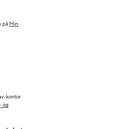
le på
Min
av-kontor
- og