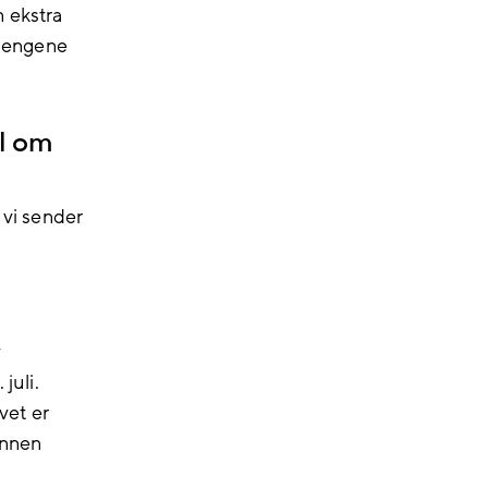
 ekstra
 pengene
el om
 vi sender
v
juli.
vet er
innen