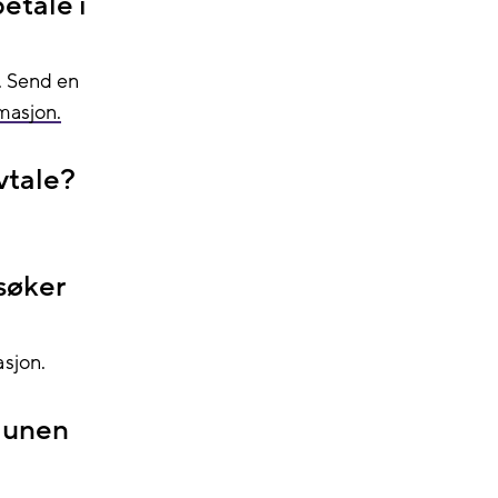
etale i
. Send en
masjon.
vtale?
søker
sjon.
munen