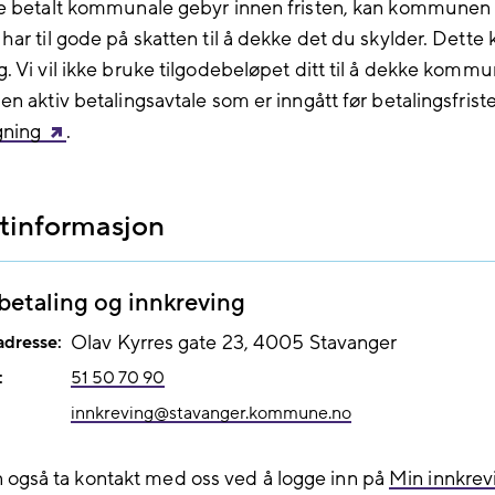
e betalt kommunale gebyr innen fristen, kan kommunen
ar til gode på skatten til å dekke det du skylder. Dette k
. Vi vil ikke bruke tilgodebeløpet ditt til å dekke komm
n aktiv betalingsavtale som er inngått før betalingsfrist
ning
.
tinformasjon
etaling og innkreving
adresse:
Olav Kyrres gate 23
4005
Stavanger
:
51 50 70 90
innkreving@​stavanger.kommune.no
 også ta kontakt med oss ved å logge inn på
Min innkrev