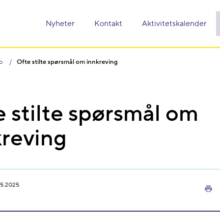
Nyheter
Kontakt
Aktivitetskalender
o
Ofte stilte spørsmål om innkreving
 stilte spørsmål om
kreving
05.2025
Sk
ut