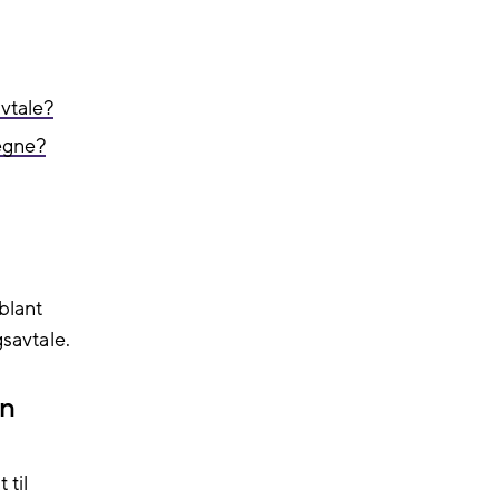
vtale?
regne?
blant
gsavtale.
in
 til