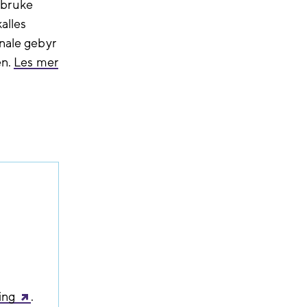
 bruke
alles
unale gebyr
en.
Les mer
ing
.