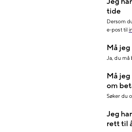
Jeg har
tide
Dersom du 
e-post til
i
Må jeg 
Ja,
du må 
Må jeg
om bet
Søker du o
Jeg ha
rett ti