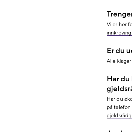
Trenger
Vi er her 
innkreving
Er du u
Alle klager
Har du 
gjelds
Har du øko
på telefon
gjeldsrådg