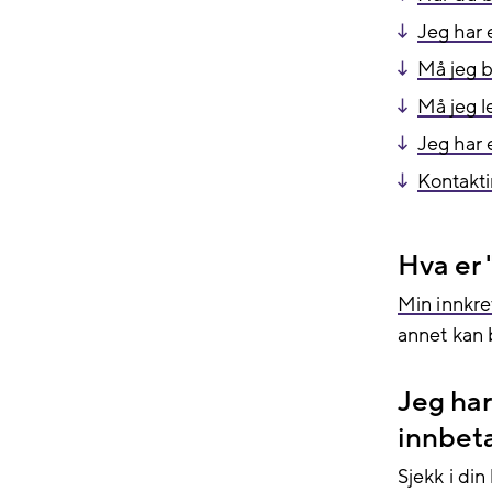
Jeg har e
Må jeg b
Må jeg l
Jeg har 
Kontakt
Hva er 
Min innkre
annet kan b
Jeg har
innbet
Sjekk i din