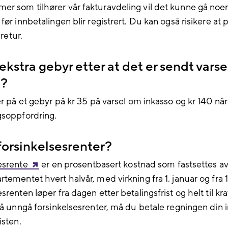
r som tilhører vår fakturavdeling vil det kunne gå noen
før innbetalingen blir registrert. Du kan også risikere at
 retur.
 ekstra gebyr etter at det er sendt vars
o?
er på et gebyr på kr 35 på varsel om inkasso og kr 140 når
gsoppfordring.
forsinkelsesrenter?
esrente
er en prosentbasert kostnad som fastsettes a
tementet hvert halvår, med virkning fra 1. januar og fra 1. 
srenten løper fra dagen etter betalingsfrist og helt til kra
r å unngå forsinkelsesrenter, må du betale regningen din 
isten.