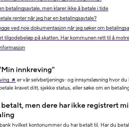
n betalingsavtale, men klarer ikke å betale i tide
etale renter når jeg har en betalingsavtale?
egge ved noe dokumentasjon når jeg søker om betalingsa
et tilgodebeløp på skatten. Har kommunen rett til å mot
informasjon
"Min innkreving"
ving
er vår selvbetjenings- og innsynsløsning hvor du 
etale kravet ditt, sjekke status, eller søke om en betalin
 betalt, men dere har ikke registrert m
aling
 bank hvilket kontonummer du har betalt til. Har du betalt