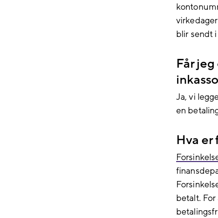
kontonumme
virkedager 
blir sendt i
Får jeg
inkass
Ja, vi legg
en betalin
Hva er 
Forsinkels
finansdepar
Forsinkelse
betalt. Fo
betalingsfr