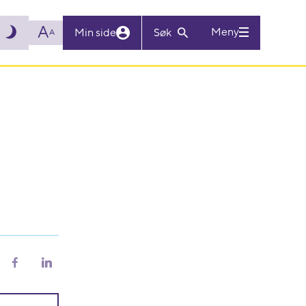
A
Meny
Min side
Søk
A
riv
Del
Del
på
på
Facebook
LinkedIn