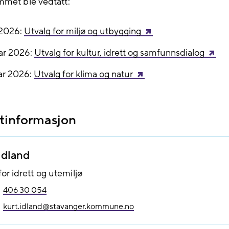
met ble vedtatt:
 2026:
Utvalg for miljø og utbygging
uar 2026:
Utvalg for kultur, idrett og samfunnsdialog
ar 2026:
Utvalg for klima og natur
tinformasjon
Idland
or idrett og utemiljø
406 30 054
kurt.idland@​stavanger.kommune.no