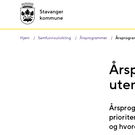
Hjem
Samfunnsutvikling
Årsprogrammer
Årsprogram
Årsp
ute
Årsprogr
priorit
og hvord