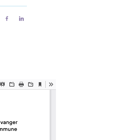
riv
Del
Del
på
på
Facebook
LinkedIn