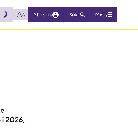
A
Meny
Min side
Søk
A
ke
 i 2026,