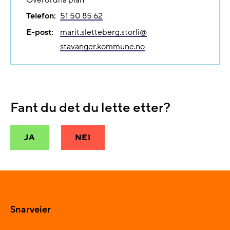
Telefon:
51 50 85 62
E-post:
marit.sletteberg.storli@​
stavanger.kommune.no
Fant du det du lette etter?
JA
NEI
Snarveier