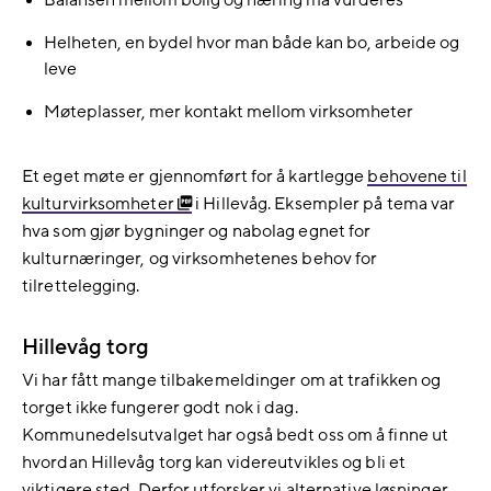
Balansen mellom bolig og næring må vurderes
Helheten, en bydel hvor man både kan bo, arbeide og
leve
Møteplasser, mer kontakt mellom virksomheter
Et eget møte er gjennomført for å kartlegge
behovene til
kulturvirksomheter
i Hillevåg. Eksempler på tema var
hva som gjør bygninger og nabolag egnet for
kulturnæringer, og virksomhetenes behov for
tilrettelegging.
Hillevåg torg
Vi har fått mange tilbakemeldinger om at trafikken og
torget ikke fungerer godt nok i dag.
Kommunedelsutvalget har også bedt oss om å finne ut
hvordan Hillevåg torg kan videreutvikles og bli et
viktigere sted. Derfor utforsker vi alternative løsninger,