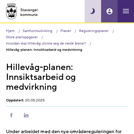
Hjem
Samfunnsutvikling
Planer
Reguleringsplaner
Store planoppgaver
Hvordan skal Hillevåg utvikle seg de neste årene?
Hillevåg-planen: Innsiktsarbeid og medvirkning
Hillevåg-planen:
Innsiktsarbeid og
medvirkning
Oppdatert:
20.05.2025
Del
Del
på
på
Facebook
LinkedIn
Under arbeidet med den nye områdereguleringen for