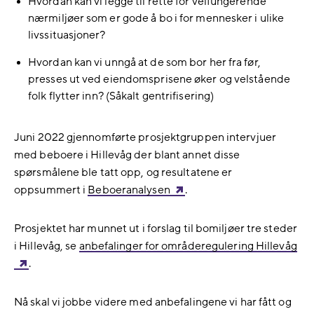
Hvordan kan vi legge til rette for velfungerende
nærmiljøer som er gode å bo i for mennesker i ulike
livssituasjoner?
Hvordan kan vi unngå at de som bor her fra før,
presses ut ved eiendomsprisene øker og velstående
folk flytter inn? (Såkalt gentrifisering)
Juni 2022 gjennomførte prosjektgruppen intervjuer
med beboere i Hillevåg der blant annet disse
spørsmålene ble tatt opp, og resultatene er
oppsummert i
Beboeranalysen
.
Prosjektet har munnet ut i forslag til bomiljøer tre steder
i Hillevåg, se
anbefalinger for områderegulering Hillevåg
.
Nå skal vi jobbe videre med anbefalingene vi har fått og