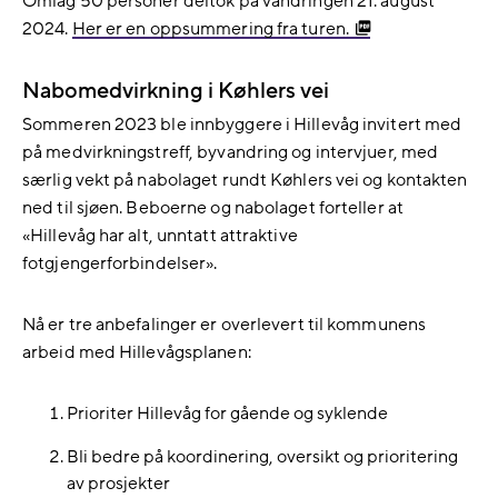
Omlag 50 personer deltok på vandringen 21. august
2024.
Her er en oppsummering fra turen.
Nabomedvirkning i Køhlers vei
Sommeren 2023 ble innbyggere i Hillevåg invitert med
på medvirkningstreff, byvandring og intervjuer, med
særlig vekt på nabolaget rundt Køhlers vei og kontakten
ned til sjøen. Beboerne og nabolaget forteller at
«Hillevåg har alt, unntatt attraktive
fotgjengerforbindelser».
Nå er tre anbefalinger er overlevert til kommunens
arbeid med Hillevågsplanen:
Prioriter Hillevåg for gående og syklende
Bli bedre på koordinering, oversikt og prioritering
av prosjekter