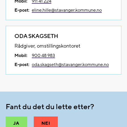
Mobil:
911 41 224
E-post:
eline.hille@​stavanger.kommune.no
ODA SKAGSETH
Rådgiver, omstillingskontoret
Mobil:
900 48 983
E-post:
oda.skagseth@​stavanger.kommune.no
Fant du det du lette etter?
JA
NEI