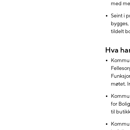
med me
Seint i p
bygges,
tildelt 
Hva har
Kommun
Felleso
Funksjo
møtet. I
Kommune
for Bol
til butik
Kommune