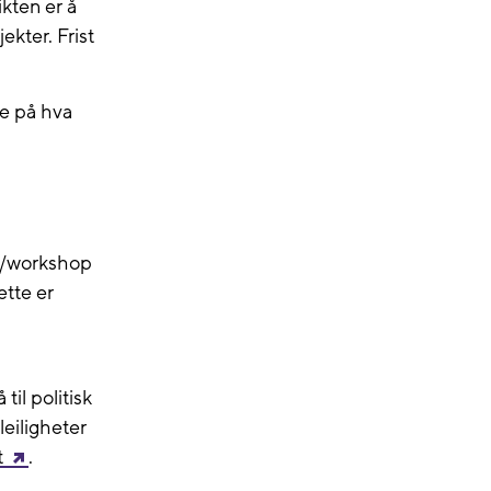
kten er å
kter. Frist
se på hva
m
e/workshop
ette er
il politisk
eiligheter
t
.