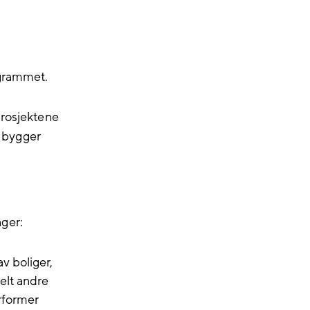
ogrammet.
prosjektene
g bygger
ger:
av boliger,
elt andre
erformer