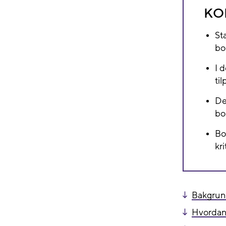
KO
St
bo
I 
ti
De
bo
Bo
kri
Bakgrun
Hvordan 