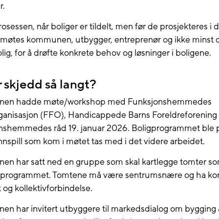
r.
rosessen, når boliger er tildelt, men før de prosjekteres i d
 møtes kommunen, utbygger, entreprenør og ikke minst 
bolig, for å drøfte konkrete behov og løsninger i boligene.
 skjedd så langt?
en hadde møte/workshop med Funksjonshemmedes
rganisasjon (FFO), Handicappede Barns Foreldreforening
nshemmedes råd 19. januar 2026. Boligprogrammet ble p
nnspill som kom i møtet tas med i det videre arbeidet.
n har satt ned en gruppe som skal kartlegge tomter so
igprogrammet. Tomtene må være sentrumsnære og ha kor
k og kollektivforbindelse.
n har invitert utbyggere til markedsdialog om bygging 