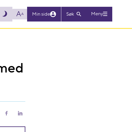
A
Meny
Min side
Søk
A
 med
riv
Del
Del
på
på
Facebook
LinkedIn