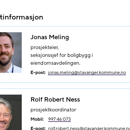
tinformasjon
Jonas Meling
prosjekteier,
seksjonssjef for boligbygg i
eiendomsavdelingen.
E-post:
jonas.meling@​stavanger.kommune.no
Rolf Robert Ness
prosjektkoordinator
Mobil:
997 46 073
E-post:
rolf.robert.ness@​stavanger.kommune.n