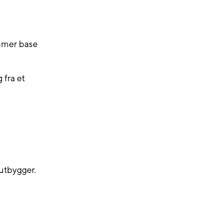
ommer base
 fra et
 utbygger.