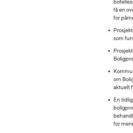
bofelles
få en ov
for påme
Prosjekt
som fung
Prosjek
Boligpr
Kommune
om Bolig
aktuelt f
En tidli
boligpro
behandli
for men