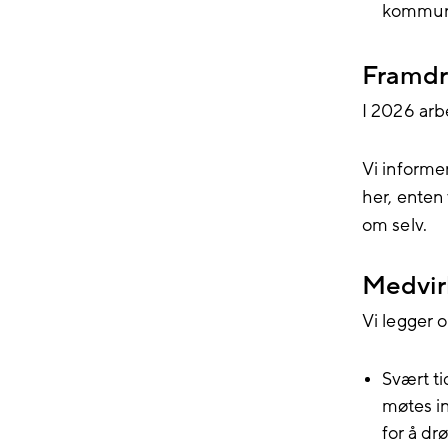
kommune
Framdr
I 2026 arb
Vi informe
her, enten 
om selv.
Medvir
Vi legger 
Svært ti
møtes i
for å dr