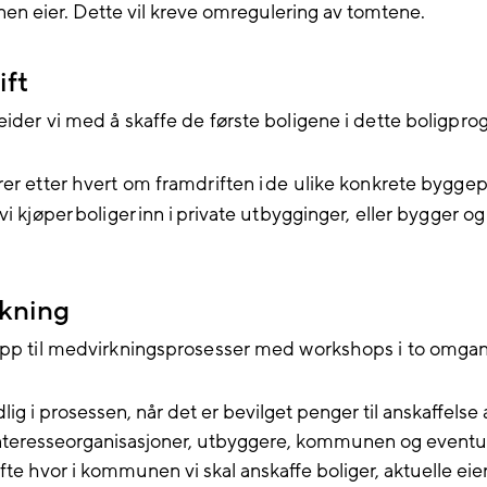
n eier. Dette vil kreve omregulering av tomtene.
ift
eider vi med å skaffe de første boligene i dette boligpr
rer etter hvert om framdriften i de ulike konkrete bygge
vi kjøper boliger inn i private utbygginger, eller bygger o
kning
opp til medvirkningsprosesser med workshops i to omgan
dlig i prosessen, når det er bevilget penger til anskaffelse 
nteresseorganisasjoner, utbyggere, kommunen og eventu
øfte hvor i kommunen vi skal anskaffe boliger, aktuelle ei