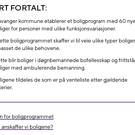
RT FORTALT:
avanger kommune etablerer et boligprogram med 60 ny
liger for personer med ulike funksjonsvariasjoner.
dette boligprogrammet skaffer vi til veie ulike typer boliger
lpasset de ulike behovene.
tte blir boliger i døgnbemannede bofellesskap og frittst
liger med ambulerende bemanning.
ligene tildeles de som er på venteliste etter gjeldende
terier.
n for boligprogrammet
anskaffer vi boligene?