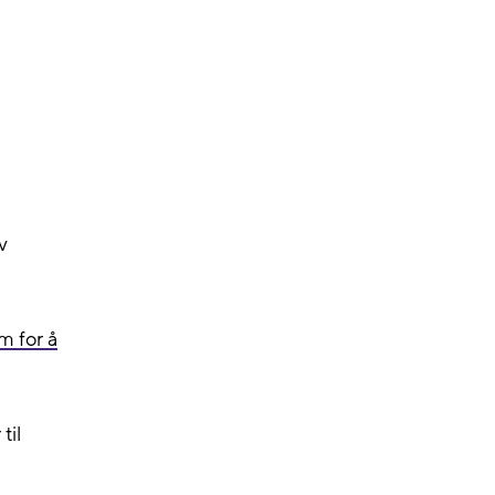
v
m for å
til