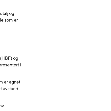
etalj og
de som er
 (HBF) og
resentert i
m er egnet
t avstand
av