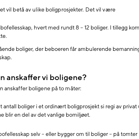
 vil betå av ulike boligprosjekter. Det vil være
i bofellesskap, hvert med rundt 8 – 12 boliger. I tillegg k
te.
tående boliger, der beboeren får ambulerende bemanning
skap.
 anskaffer vi boligene?
anskaffer boligene på to måter:
t antall boliger i et ordinært boligprosjekt si regi av privat
 blir en del av det vanlige bomiljøet.
ofellesskap selv – eller bygger om til boliger – på tomter