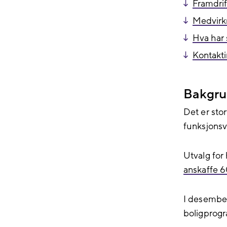
Framdrif
Medvirk
Hva har 
Kontakt
Bakgru
Det er sto
funksjonsva
Utvalg for
anskaffe 6
I desember 
boligprog