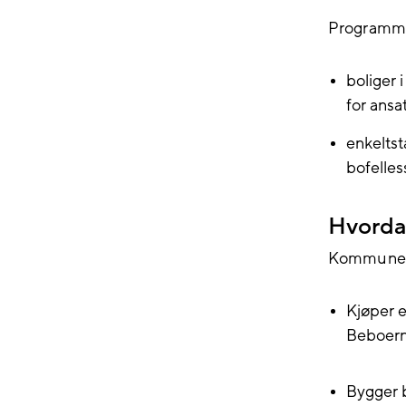
Programmet
boliger 
for ansat
enkelts
bofelles
Hvordan
Kommunen 
Kjøper e
Beboerne
Bygger b