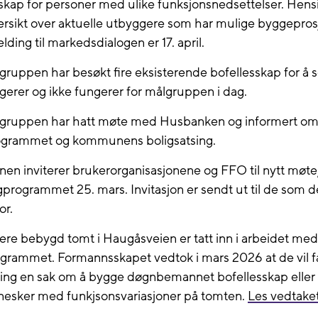
skap for personer med ulike funksjonsnedsettelser. Hensi
ersikt over aktuelle utbyggere som har mulige byggeprosje
lding til markedsdialogen er 17. april.
gruppen har besøkt fire eksisterende bofellesskap for å 
erer og ikke fungerer for målgruppen i dag.
tgruppen har hatt møte med Husbanken og informert o
ogrammet og kommunens boligsatsing.
n inviterer brukerorganisasjonene og FFO til nytt møt
programmet 25. mars. Invitasjon er sendt ut til de som d
or.
gere bebygd tomt i Haugåsveien er tatt inn i arbeidet med
grammet. Formannsskapet vedtok i mars 2026 at de vil få t
ng en sak om å bygge døgnbemannet bofellesskap eller l
nesker med funkjsonsvariasjoner på tomten.
Les vedtake