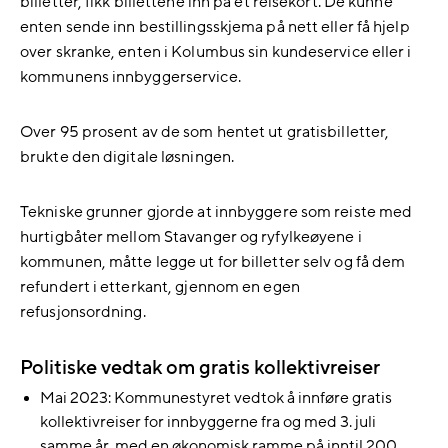
billetter, fikk billettene inn på et reisekort. De kunne
enten sende inn bestillingsskjema på nett eller få hjelp
over skranke, enten i Kolumbus sin kundeservice eller i
kommunens innbyggerservice.
Over 95 prosent av de som hentet ut gratisbilletter,
brukte den digitale løsningen.
Tekniske grunner gjorde at innbyggere som reiste med
hurtigbåter mellom Stavanger og ryfylkeøyene i
kommunen, måtte legge ut for billetter selv og få dem
refundert i etterkant, gjennom en egen
refusjonsordning.
Politiske vedtak om gratis kollektivreiser
Mai 2023: Kommunestyret vedtok å innføre gratis
kollektivreiser for innbyggerne fra og med 3. juli
samme år, med en økonomisk ramme på inntil 200