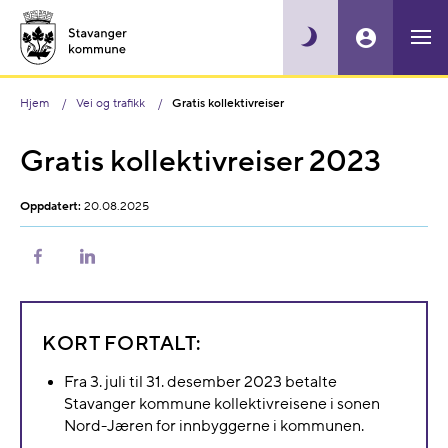
Hjem
Vei og trafikk
Gratis kollektivreiser
Gratis kollektivreiser 2023
Oppdatert:
20.08.2025
Del
Del
på
på
Facebook
LinkedIn
KORT FORTALT:
Fra 3. juli til 31. desember 2023 betalte
Stavanger kommune kollektivreisene i sonen
Nord-Jæren for innbyggerne i kommunen.