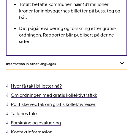
Totalt betalte kommunen nær 131 millioner
kroner for innbyggernes billetter på buss, tog og
båt.
Det pågår evaluering og forskning etter gratis-
ordningen. Rapporter blir publisert på denne
siden.
Information in other languages
Sh
or
Hvor få tak i billetter nå?
hid
Om ordningen med gratis kollektivtrafikk
oth
Politiske vedtak om gratis kollektivreiser
lan
Tallenes tale
Forskning og evaluering
Kontaktinformasjon