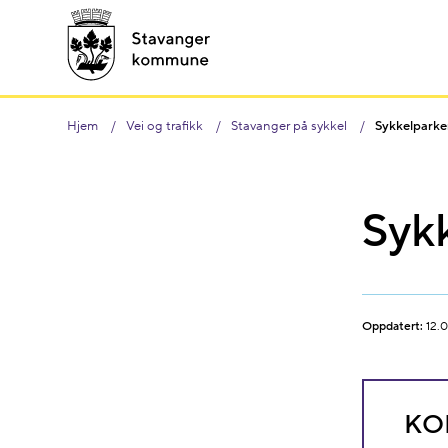
Hjem
Vei og trafikk
Stavanger på sykkel
Sykkelparke
Syk
Oppdatert:
12.
KO