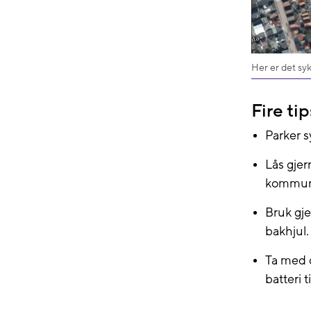
Her er det syk
Fire tip
Parker s
Lås gjer
kommun
Bruk gje
bakhjul.
Ta med 
batteri t