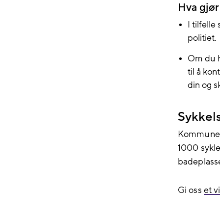
Hva gjør
I tilfel
politiet.
Om du ha
til å ko
din og 
Sykkels
Kommunen h
1000 sykle
badeplasse
Gi oss
et v