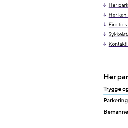
Her park
Her kan 
Fire tips
Sykkelst
Kontakt
Her par
Trygge og
Parkering
Bemannet