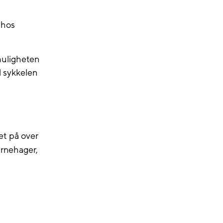
g hos
 muligheten
l sykkelen
et på over
arnehager,