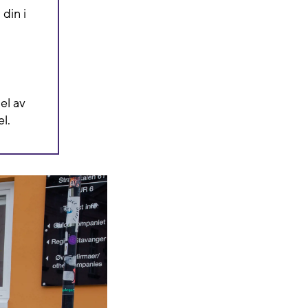
din i
el av
l.