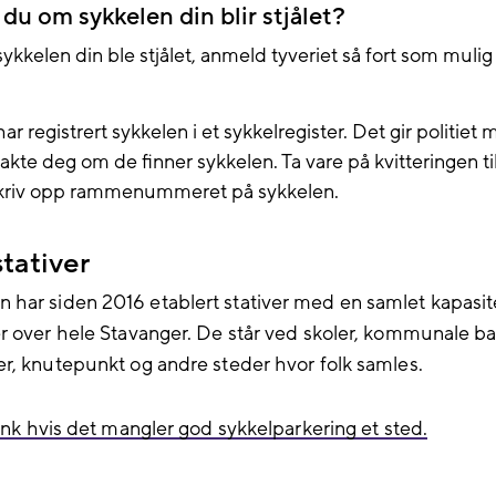
 du om sykkelen din blir stjålet?
le sykkelen din ble stjålet, anmeld tyveriet så fort som muli
r registrert sykkelen i et sykkelregister. Det gir politiet
ntakte deg om de finner sykkelen. Ta vare på kvitteringen ti
skriv opp rammenummeret på sykkelen.
tativer
ar siden 2016 etablert stativer med en samlet kapasit
r over hele Stavanger. De står ved skoler, kommunale b
r, knutepunkt og andre steder hvor folk samles.
ink hvis det mangler god sykkelparkering et sted.