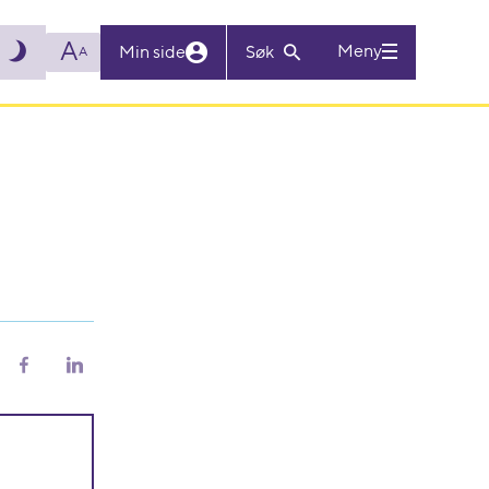
A
Meny
Min side
Søk
A
riv
Del
Del
på
på
Facebook
LinkedIn