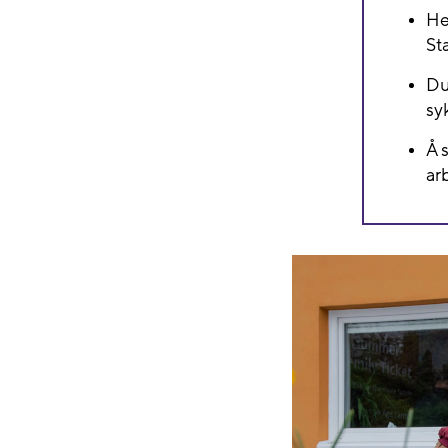
He
St
Du
sy
Å 
ar