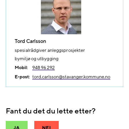
Tord Carlsson
spesialrådgiver anleggsprosjekter
bymiljø og utbygging
Mobil:
948 96 292
E-post:
tord.carlsson@​stavanger.kommune.no
Fant du det du lette etter?
JA
NEI