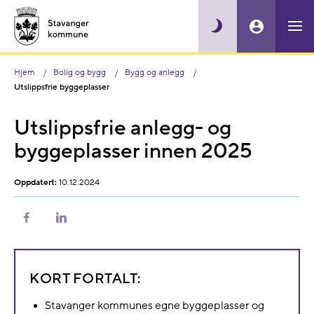
Hjem
Bolig og bygg
Bygg og anlegg
Utslippsfrie byggeplasser
Utslippsfrie anlegg- og
byggeplasser innen 2025
Oppdatert:
10.12.2024
Del
Del
på
på
Facebook
LinkedIn
KORT FORTALT:
Stavanger kommunes egne byggeplasser og