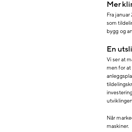
Mer kl
Fra januar
som tildel
bygg og an
En utsl
Vi ser at 
men for at
anleggsplas
tildelingsk
investering
utviklinge
Når markede
maskiner.