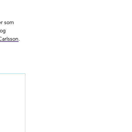
er som
 og
Carlsson
.