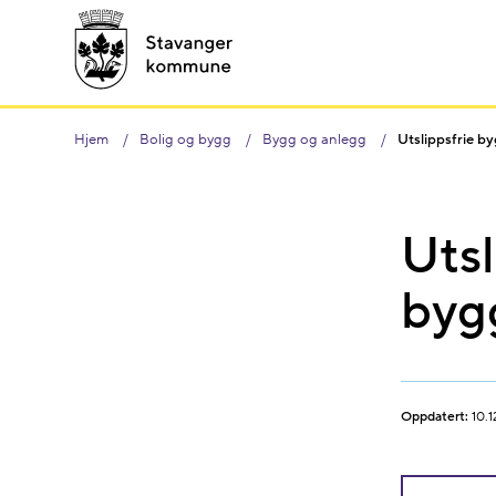
Hjem
Bolig og bygg
Bygg og anlegg
Utslippsfrie b
Utsl
byg
Oppdatert:
10.1