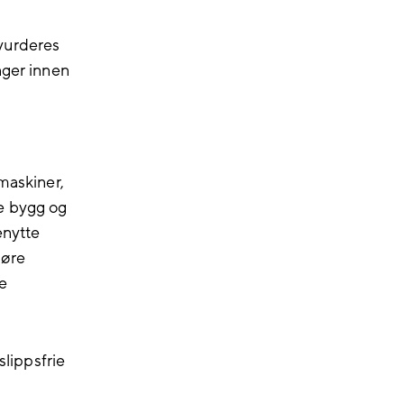
 vurderes
nger innen
 maskiner,
e bygg og
enytte
jøre
ve
slippsfrie