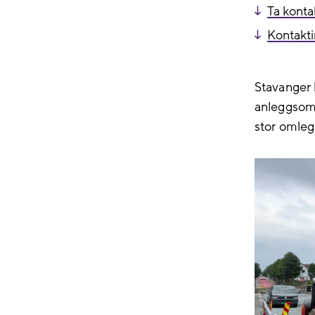
Ta konta
Kontakt
Stavanger
anleggsomr
stor omleg