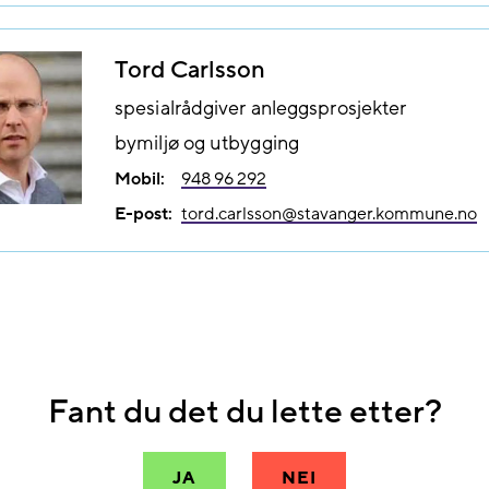
Tord Carlsson
spesialrådgiver anleggsprosjekter
bymiljø og utbygging
Mobil:
948 96 292
E-post:
tord.carlsson@​stavanger.kommune.no
Fant du det du lette etter?
JA
NEI