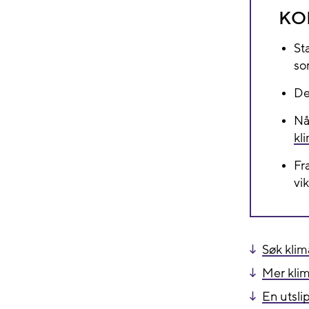
KO
St
so
De
Nå
kl
Fr
vi
Søk klim
Mer kli
En utsli