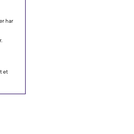
r har
.
t et