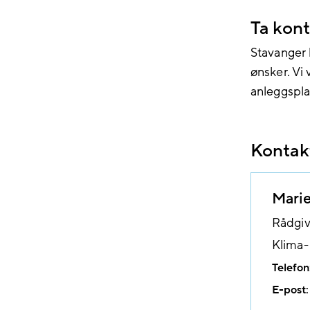
Ta kont
Stavanger 
ønsker. Vi
anleggspla
Kontak
Marie
Rådgiv
Klima-
Telefon
E-post: