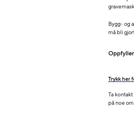
gravemask
Bygg- og 
må bli gjor
Oppfyller
Trykk her f
Ta kontak
på noe om 