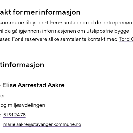
akt for mer informasjon
kommune tilbyr en-til-en-samtaler med de entreprenør
 vil da gå igjennom informasjonen om utslippsfrie bygge-
sser. For å reservere slike samtaler ta kontakt med
Tord 
tinformasjon
 Elise Aarrestad Aakre
er
 og miljøavdelingen
:
51 91 24 78
marie.aakre@​stavanger.kommune.no