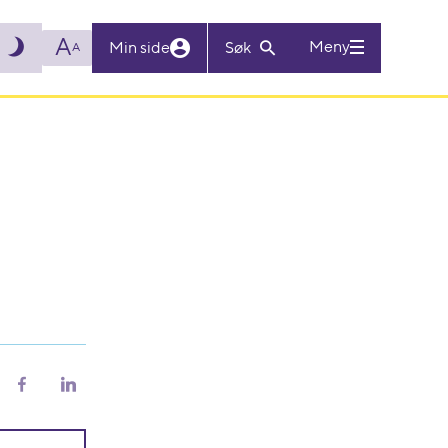
A
Meny
Min side
Søk
A
riv
Del
Del
på
på
Facebook
LinkedIn