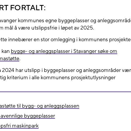
RT FORTALT:
avanger kommunes egne byggeplasser og anleggsområde
m mål å være utslippsfrie i løpet av 2025.
tte innebærer en stor omlegging i kommunens prosjekter
 kan
bygge- og anleggsplasser i Stavanger søke om
imastøtte
.
a 2024 har utslipp i byggeplasser og anleggsområder vær
ktig kriterium i alle kommunens prosjektutlysninger
astøtte til bygg- og anleggsplassen
mavennlige byggeplasser
ppsfri maskinpark