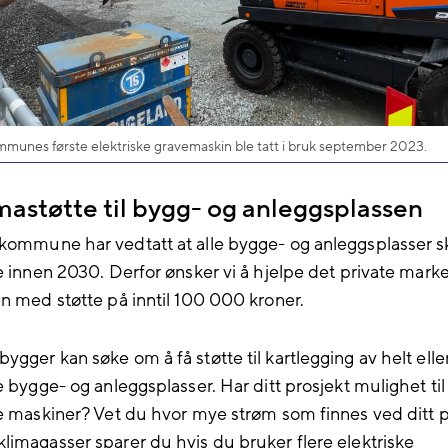
munes første elektriske gravemaskin ble tatt i bruk september 2023.
mastøtte til bygg- og anleggsplassen
kommune har vedtatt at alle bygge- og anleggsplasser s
ie innen 2030. Derfor ønsker vi å hjelpe det private marke
en med støtte på inntil 100 000 kroner.
gger kan søke om å få støtte til kartlegging av helt eller
e bygge- og anleggsplasser. Har ditt prosjekt mulighet til 
ie maskiner? Vet du hvor mye strøm som finnes ved ditt p
limagasser sparer du hvis du bruker flere elektriske