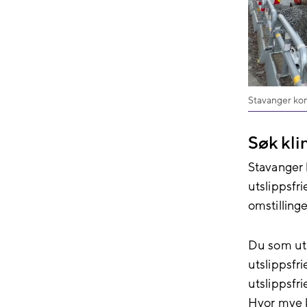
Stavanger kom
Søk kli
Stavanger 
utslippsfr
omstilling
Du som utby
utslippsfri
utslippsfr
Hvor mye k