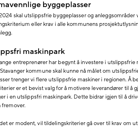
imavennlige byggeplasser
 2024 skal utslippsfrie byggeplasser og anleggsområder
ingskriterium eller krav i alle kommunens prosjektutlysni
legg.
ippsfri maskinpark
mange entreprenører har begynt å investere i utslippsfrie
 Stavanger kommune skal kunne nå målet om utslippsfri
ser trenger vi flere utslippsfrie maskiner i regionen. Å b
riterier er et bevist valg for å motivere leverandører til å g
er i en utslippsfri maskinpark. Dette bidrar igjen til å dri
n fremover.
t er modent, vil tildelingskriterier gå over til krav om ut