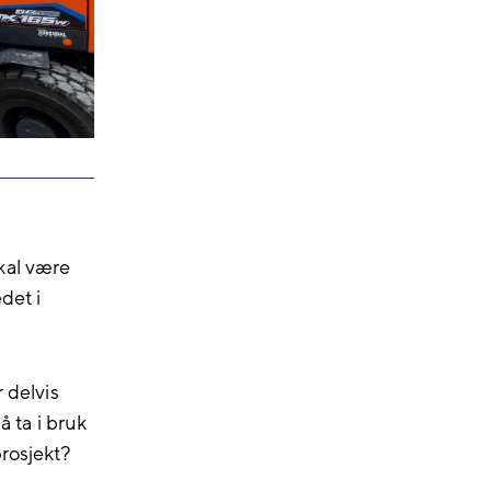
kal være
det i
 delvis
å ta i bruk
rosjekt?