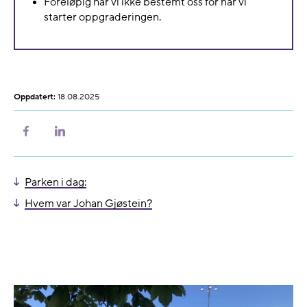
Foreløpig har vi ikke bestemt oss for når vi
starter oppgraderingen.
Oppdatert:
18.08.2025
Del
Del
på
på
Facebook
LinkedIn
Parken i dag:
Hvem var Johan Gjøstein?