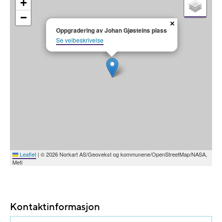
+
−
×
Oppgradering av Johan Gjøsteins plass
Se veibeskrivelse
Leaflet
|
© 2026 Norkart AS/Geovekst og kommunene/OpenStreetMap/NASA,
Meti
Kontaktinformasjon