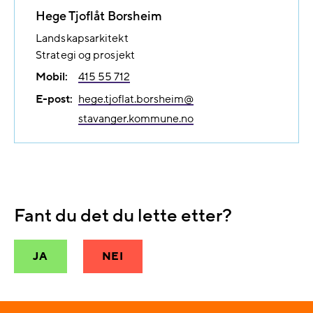
Hege Tjoflåt Borsheim
Landskapsarkitekt
Strategi og prosjekt
Mobil:
415 55 712
E-post:
hege.tjoflat.borsheim@​
stavanger.kommune.no
Fant du det du lette etter?
JA
NEI