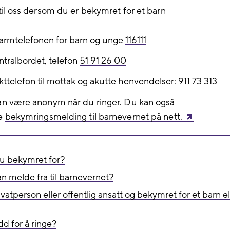
til oss dersom du er bekymret for et barn
armtelefonen for barn og unge
116111
ntralbordet, telefon
51 91 26 00
kttelefon til mottak og akutte henvendelser: 911 73 313
n være anonym når du ringer. Du kan også
e
bekymringsmelding til barnevernet på nett.
u bekymret for?
 melde fra til barnevernet?
ivatperson eller offentlig ansatt og bekymret for et barn el
dd for å ringe?