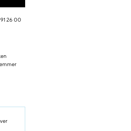
 91 26 00
ken
stemmer
over