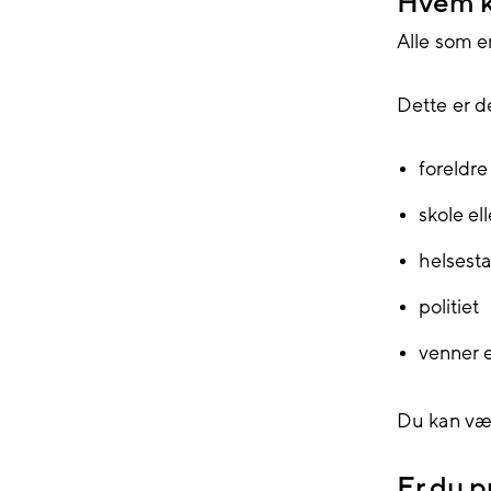
Hvem k
Alle som e
Dette er d
foreldre 
skole el
helsesta
politiet
venner e
Du kan vær
Er du p