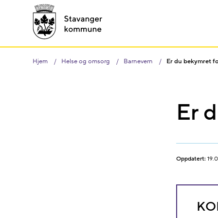
Hjem
Helse og omsorg
Barnevern
Er du bekymret fo
Er d
Oppdatert:
19.0
KO