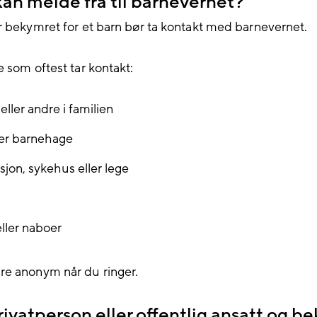
an melde fra til barnevernet?
r bekymret for et barn bør ta kontakt med barnevernet.
e som oftest tar kontakt:
eller andre i familien
ler barnehage
sjon, sykehus eller lege
ller naboer
e anonym når du ringer.
rivatperson eller offentlig ansatt og b