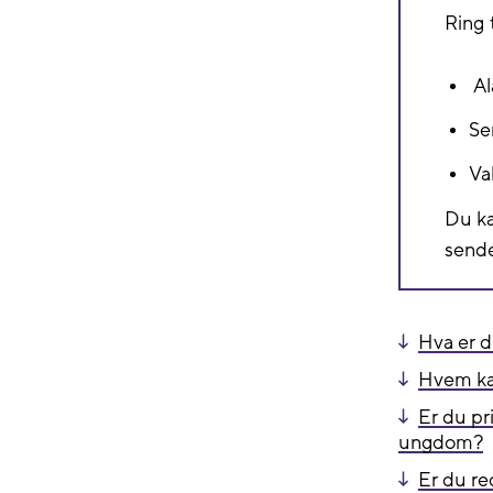
Ring 
Al
Se
Va
Du ka
send
Hva er d
Hvem kan
Er du pr
ungdom?
Er du re