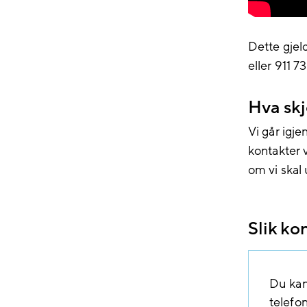
Dette gjel
eller 911 
Hva skj
Vi går igj
kontakter 
om vi skal
Slik ko
Du kan 
telefo