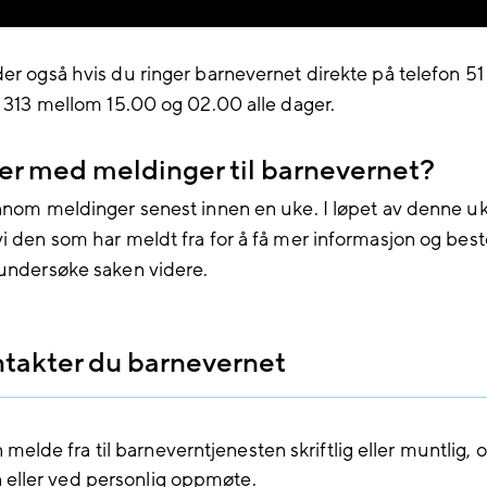
der også hvis du ringer barnevernet direkte på telefon 51
73 313 mellom 15.00 og 02.00 alle dager.
er med meldinger til barnevernet?
ennom meldinger senest innen en uke. I løpet av denne u
vi den som har meldt fra for å få mer informasjon og be
 undersøke saken videre.
ntakter du barnevernet
melde fra til barneverntjenesten skriftlig eller muntlig, 
n eller ved personlig oppmøte.