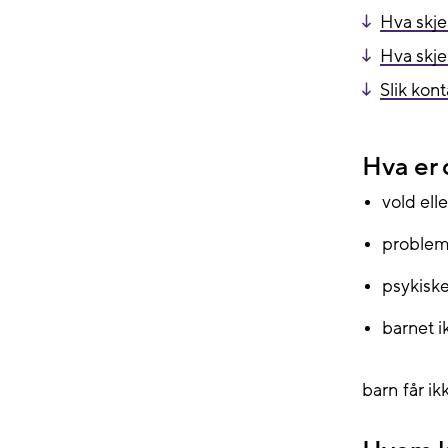
Hva skje
Hva skje
Slik kon
Hva er
vold ell
probleme
psykisk
barnet i
barn får i