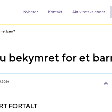
Nyheter
Kontakt
Aktivitetskalender
r et barn?
u bekymret for et ba
1.2026
Sk
ut
RT FORTALT