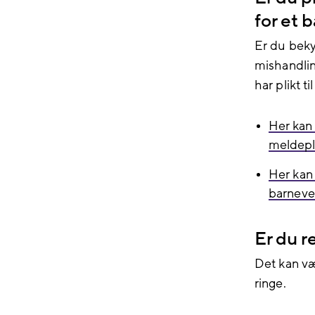
for et 
Er du beky
mishandlin
har plikt t
Her kan 
meldepl
Her kan
barneve
Er du r
Det kan væ
ringe.