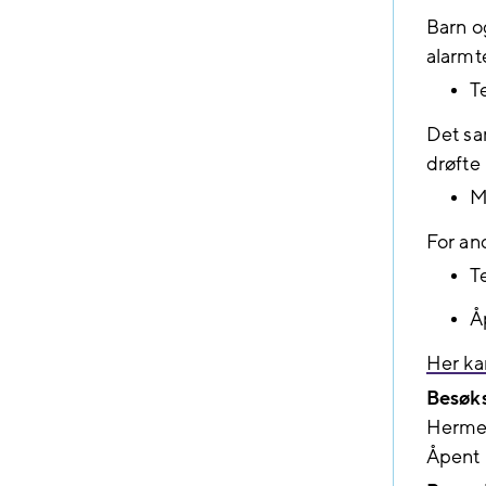
Barn o
alarmt
Te
Det sa
drøfte
M
For an
T
Å
Her ka
Besøks
Hermet
Åpent 