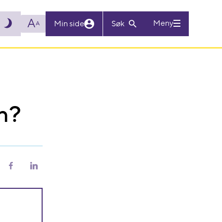
A
Meny
Min side
Søk
A
rn?
riv
Del
Del
på
på
Facebook
LinkedIn