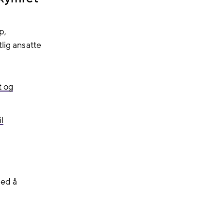
p,
lig ansatte
t og
l
med å