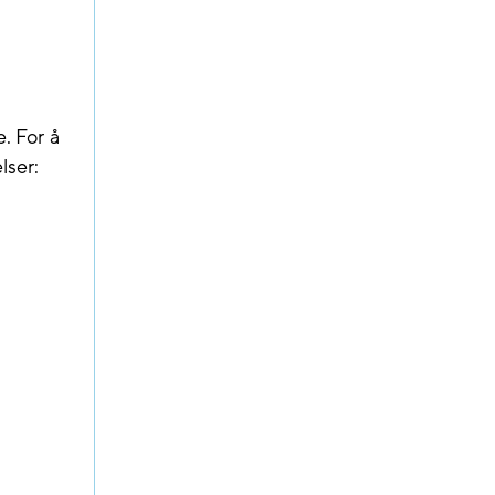
. For å
lser: