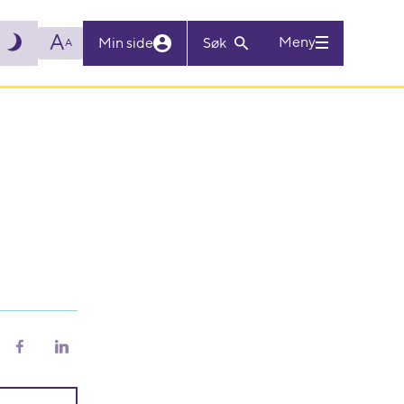
A
Meny
Min side
Søk
A
riv
Del
Del
på
på
Facebook
LinkedIn