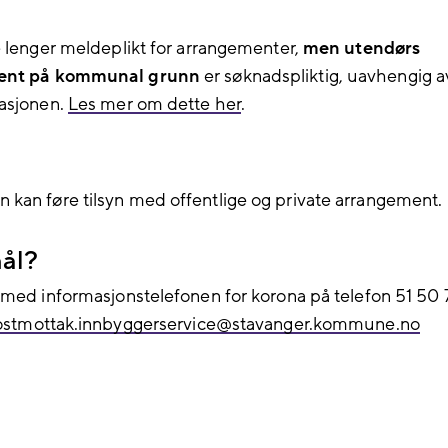
e lenger meldeplikt for arrangementer,
men utendørs
ent
på kommunal grunn
er søknadspliktig, uavhengig a
asjonen.
Les mer om dette her
.
an føre tilsyn med offentlige og private arrangement.
ål?
 med informasjonstelefonen for korona
på telefon 51 50 
stmottak.innbyggerservice@​stavanger.kommune.no