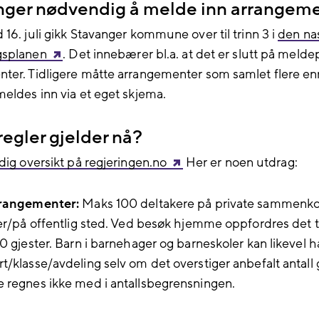
enger nødvendig å melde inn arrangem
16. juli gikk Stavanger kommune over til trinn 3 i
den na
gsplanen
. Det innebærer bl.a. at det er slutt på meldep
ter. Tidligere måtte arrangementer som samlet flere e
meldes inn via et eget skjema.
regler gjelder nå?
dig oversikt på regjeringen.no
Her er noen utdrag:
rrangementer:
Maks 100 deltakere på private sammenko
ler/på offentlig sted. Ved besøk hjemme oppfordres det ti
20 gjester. Barn i barnehager og barneskoler kan likevel h
t/klasse/avdeling selv om det overstiger anbefalt antall g
 regnes ikke med i antallsbegrensningen.