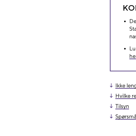
KO
De
St
na
Lu
he
Ikke len
Hvilke r
Tilsyn
Spørsmå