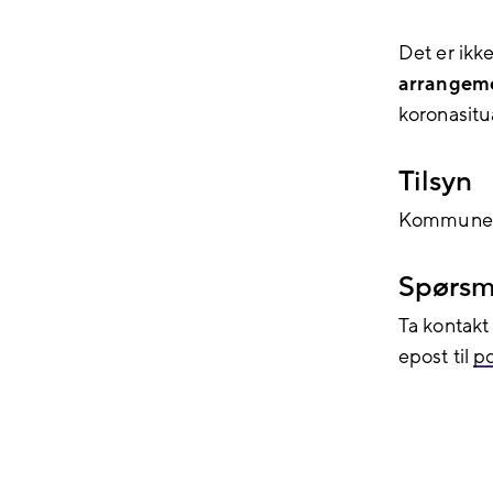
Det er ikk
arrangem
koronasitu
Tilsyn
Kommunen k
Spørsm
Ta kontakt
epost til
po