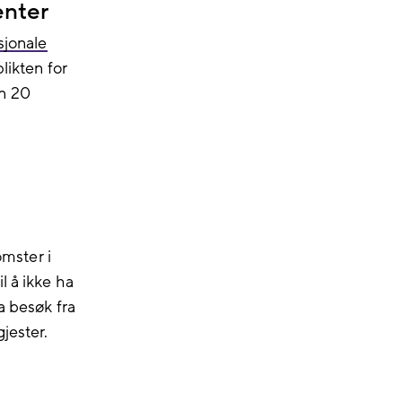
enter
sjonale
likten for
nn 20
mster i
l å ikke ha
a besøk fra
jester.