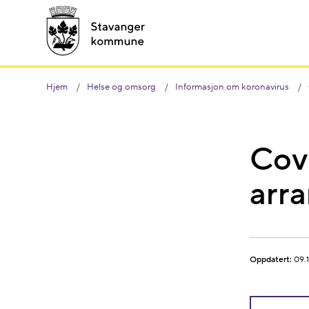
Hjem
Helse og omsorg
Informasjon om koronavirus
Covi
arr
Oppdatert:
09.1