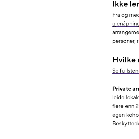
Ikke l
Fra og med 
gjenåpnin
arrangemen
personer, 
Hvilke 
Se fullsten
Private a
leide loka
flere enn 
egen kohor
Beskyttede