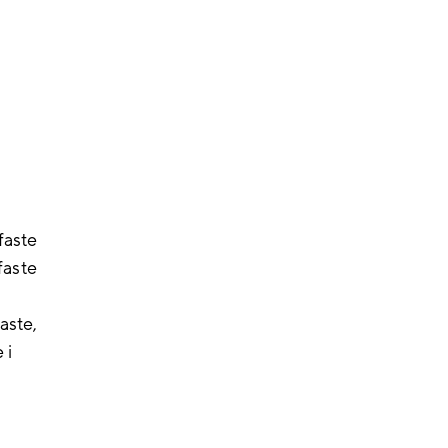
faste
faste
aste,
 i