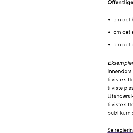
Offentlig
om det b
om det e
om det e
Eksempler
Innendørs 
tilviste si
tilviste pla
Utendørs k
tilviste si
publikum si
Se regjerin