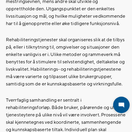
mestringsevnen, mens andre skal utvikle og
opprettholde den. Utgangspunktet er den enkeltes
livssituasjon og mål, og hvilke muligheter vedkommende
har til å gjenopprette eller øke tidligere funksjonsnivå.
Rehabiliteringstjenester skal organiseres slik at de tilbys
på, eller i tilknytning til, omgivelser og situasjoner den
enkelte vanligvis er i. Ulike metoder og rammeverk må
benyttes for å stimulere til selvstendighet, deltakelse og
livskvalitet. Habiliterings- og rehabiliteringstjenestene
må være varierte og tilpasset ulike brukergrupper,
samtidig som de er kunnskapsbaserte og virkningsfulle.
Tverrfaglig samhandling er sentralt i
rehabiliteringsforløp. Både bruker, pårørende og ulike
tjenesteytere på ulike nivå vil være involvert. Prosessene
skal kjennetegnes ved koordinerte, sammenhengende
og kunnskapsbaserte tiltak. Individuell plan skal