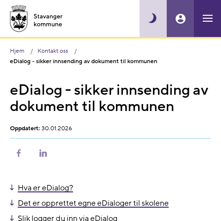
Hjem
Kontakt oss
eDialog - sikker innsending av dokument til kommunen
eDialog - sikker innsending av
dokument til kommunen
Oppdatert:
30.01.2026
Del
Del
på
på
Facebook
LinkedIn
Hva er eDialog?
Det er opprettet egne eDialoger til skolene
Slik logger du inn via eDialog