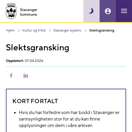
Hjem
Kultur og fritid
Stavanger byarkiv
Slektsgransking
Slektsgransking
Oppdatert:
07.04.2026
Del
Del
på
på
Facebook
LinkedIn
KORT FORTALT
Hvis du har forfedre som har bodd i Stavanger er
sannsynligheten stor for at du kan finne
opplysninger om dem i våre arkiver.