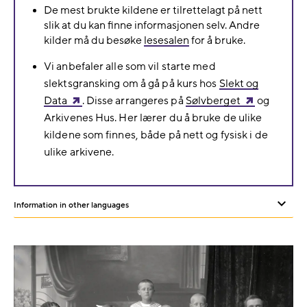
De mest brukte kildene er tilrettelagt på nett
slik at du kan finne informasjonen selv. Andre
kilder må du besøke
lesesalen
for å bruke.
Vi anbefaler alle som vil starte med
slektsgransking om å gå på kurs hos
Slekt og
Data
. Disse arrangeres på
Sølvberget
og
Arkivenes Hus. Her lærer du å bruke de ulike
kildene som finnes, både på nett og fysisk i de
ulike arkivene.
Information in other languages
Sh
or
hid
oth