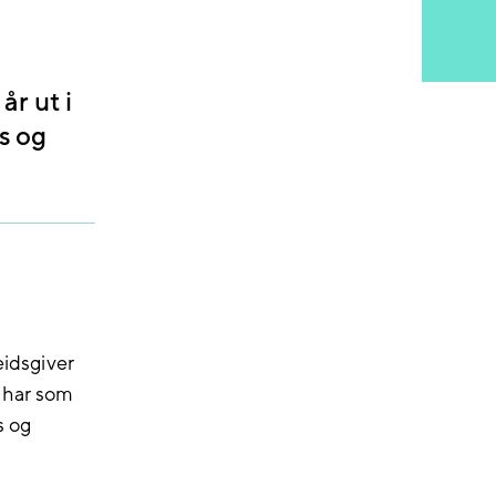
år ut i
s og
eidsgiver
b har som
s og