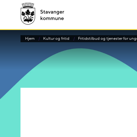
Hjem
Kultur og fritid
Fritidstilbud og tjenester for u