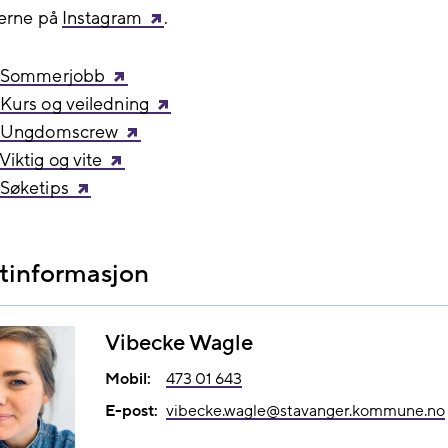
jerne på
Instagram
.
 Sommerjobb
Kurs og veiledning
- Ungdomscrew
Viktig og vite
 Søketips
tinformasjon
Vibecke Wagle
Mobil:
473 01 643
E-post:
vibecke.wagle@​stavanger.kommune.no