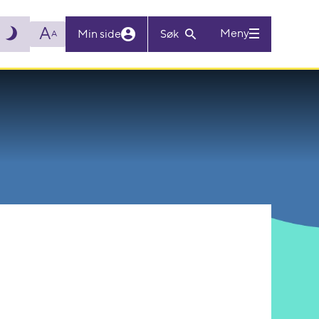
A
Meny
Min side
Søk
A