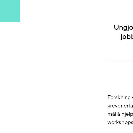
Ungjob
job
Forskning v
krever erf
mål å hjel
workshops 