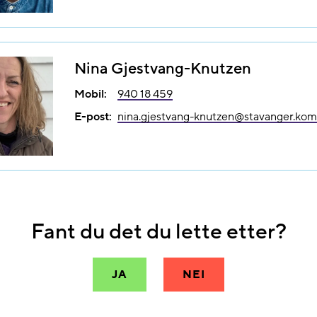
Nina Gjestvang-Knutzen
Mobil:
940 18 459
E-post:
nina.gjestvang-knutzen@​stavanger.ko
Fant du det du lette etter?
JA
NEI