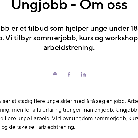
Ungjobb - Om oss
b er et tilbud som hjelper unge under 18 
b. Vi tilbyr sommerjobb, kurs og workshop
arbeidstrening.
Skriv
Del
Del
ut
på
på
Facebook
LinkedIn
iser at stadig flere unge sliter med å få seg en jobb. Arb
aring, men for å få erfaring trenger man en jobb. Ungjob
pe flere unge i arbeid. Vi tilbyr ungdom sommerjobb, kur
og deltakelse i arbiedstrening.