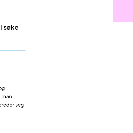
l søke
og
n man
ereder seg