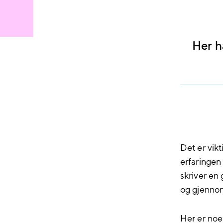
Her h
Det er vik
erfaringen
skriver en
og gjennom
Her er noen