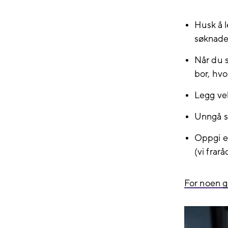
Husk å l
søknaden
Når du s
bor, hvo
Legg ve
Unngå sk
Oppgi e
(vi frar
For noen g