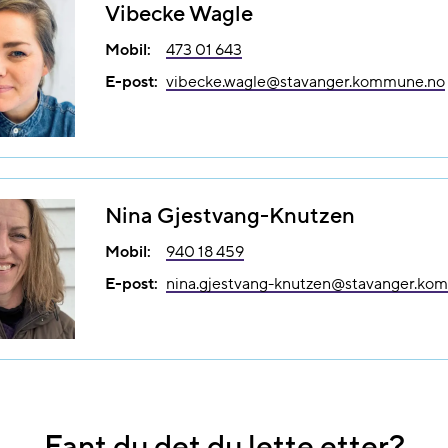
Vibecke Wagle
Mobil:
473 01 643
E-post:
vibecke.wagle@​stavanger.kommune.no
Nina Gjestvang-Knutzen
Mobil:
940 18 459
E-post:
nina.gjestvang-knutzen@​stavanger.ko
Fant du det du lette etter?