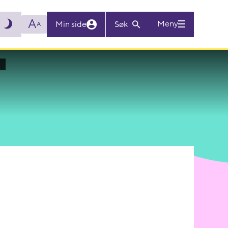
A
Meny
Min side
Søk
A