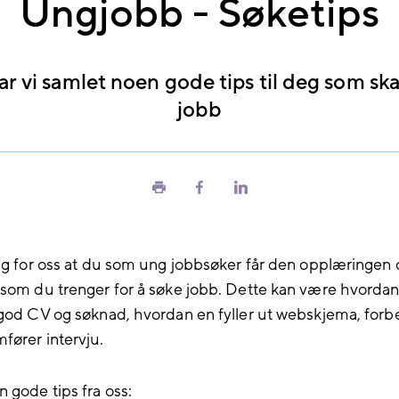
Ungjobb - Søketips
ar vi samlet noen gode tips til deg som ska
jobb
Skriv
Del
Del
ut
på
på
Facebook
LinkedIn
tig for oss at du som ung jobbsøker får den opplæringen 
 som du trenger for å søke jobb. Dette kan være hvorda
 god CV og søknad, hvordan en fyller ut webskjema, forb
fører intervju.
 gode tips fra oss: