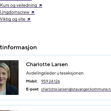
Kurs og veiledning
- Ungdomscrew
Viktig og vite
tinformasjon
Charlotte Larsen
Avdelingsleder uteseksjonen
Mobil:
959 24 126
E-post:
charlotte.larsen@​stavanger.kommune.