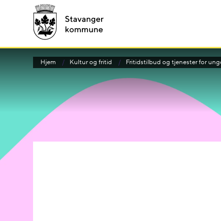
Hjem
Kultur og fritid
Fritidstilbud og tjenester for u