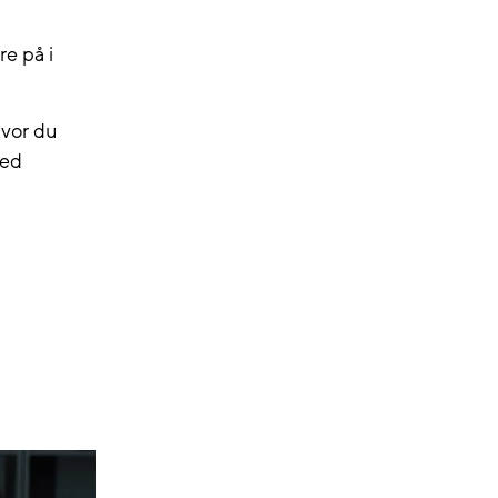
re på i
hvor du
med