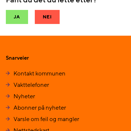
Fant du det du lette etter?
JA
NEI
Snarveier
Kontakt kommunen
Vakttelefoner
Nyheter
Abonner på nyheter
Varsle om feil og mangler
Nettstedskart