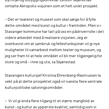
Bymiljø-og utbyggingsdirektør Leidulf Skjørestad
omtalte Akropolis-visjonen som et helt unikt prosjekt.
– Det er teateret og museet som skal sørge for å fylle
dette området med kunst og kultur i framtiden. Men vi i
Stavanger kommune har tatt på oss en pådriverrolle i det
videre arbeidet med å realisere visjonen. Jeg er
overbevist om at sambruk og fellesfunksjoner vil gi nye
muligheter til samarbeid mellom teater og museum, og
jeg ser fram til at hele området vil bli mer tilgjengelig for
store og små – inne og ute, sa Skjørestad.
Stavangers kultursjef Kristina Ehrenberg-Rasmussen la
vekt på at dette prosjektet også vil ivareta flere sentrale
kulturpolitiske satsningsområder.
– Vi vil gi enda flere tilgang til et større mangfold av
kunst- og kultur av ypperste kvalitet, samtidig som vi