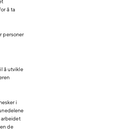
et
f
o
r å ta
er personer
l å utvikle
eren
esker i
munedelene
i arbeidet
en de