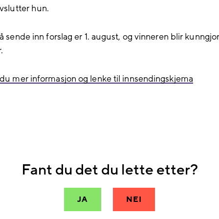
avslutter hun.
 å sende inn forslag
er 1.
august, og vinneren blir
kunngjo
r.
 du
mer informasjon og
l
enke til innsendingskjema
Fant du det du lette etter?
JA
NEI