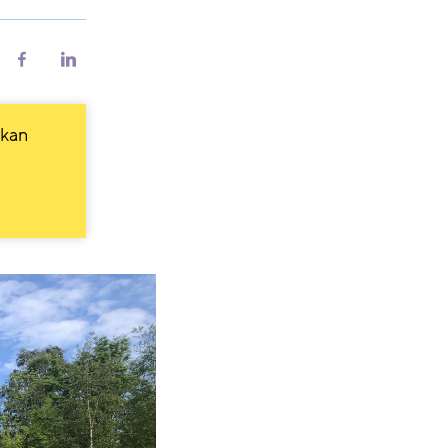
riv
Del
Del
på
på
Facebook
LinkedIn
 kan