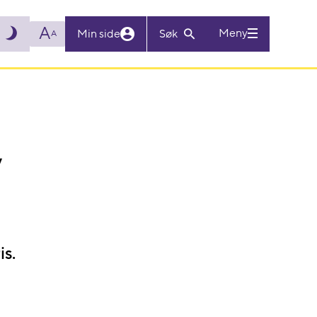
A
Meny
Min side
Søk
A
y
s.