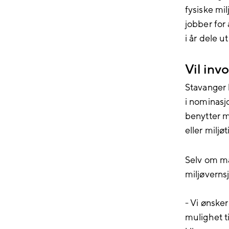
fysiske mil
jobber for
i år
dele ut 
Vil inv
Stavanger
i
nominasj
b
enytter m
eller miljø
t
Selv om ma
miljø
vern
s
- Vi ønske
mulighet ti