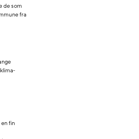
re de som
kommune
fra
ange
 klima-
 en fin