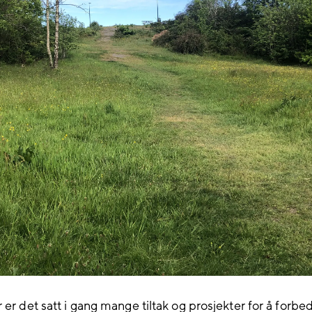
r er det satt i gang mange
tiltak og
prosjekter for å forbe