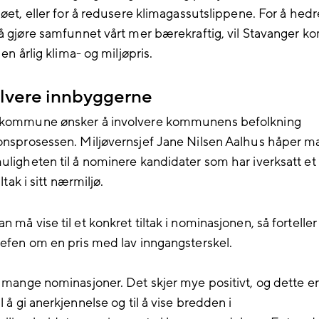
jøet, eller
for å
redusere
klimagassutslipp
ene
. For å hed
 å gjøre samfunnet
vårt
mer bærekraftig
,
vil Stavanger 
en årlig klima
-
og miljøpris.
olvere innbyggerne
 kommune ønsker å involvere kommunens befolkning
ons
prosessen
.
M
iljøvernsjef
Jane Nilsen Aalhus håper
m
uligheten til å
nominere kandidater som har iverksatt
et
iltak i sitt nærmiljø.
n må vise til et konkret tiltak i nominasjonen
,
så forteller
jefen om en pris med lav inngangsterskel.
r
mange
nominasjone
r
. Det skjer mye positiv
t,
og
dette er
l å
gi anerkjennelse og til å
vise
bredden i