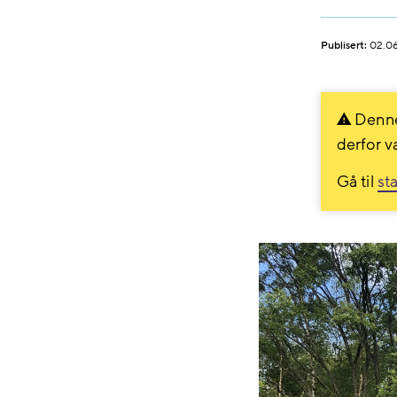
Publisert:
02.0
Denne
derfor v
Gå til
st