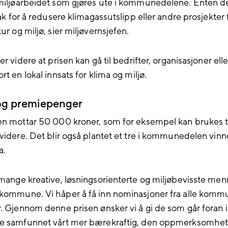
iljø
arbeidet
som gjøres
ute i kommunedelene.
Enten d
tak
for å redusere klimagassutslipp eller
andre
prosjekter 
tur
og
milj
ø
,
sier
miljø
vern
sjefen.
er videre a
t
prisen kan gå til
bedrifter, organisasjoner ell
ort en
lokal
innsats for klima og miljø.
 og premiepenger
en mottar 50 000 kroner,
som
for eksempel
kan brukes ti
videre.
Det blir også
plantet
et tre i kommunedelen
vinn
a
.
 mange
kre
a
tive,
løsningsorienterte
og miljøbevisste
menn
r kommune
.
Vi håper å få inn nominasjoner fra alle kom
er. Gjennom denne
prisen
ønsker
vi
å gi de som går foran 
e samfunnet vårt mer bærekraftig
,
den oppmerksomhet