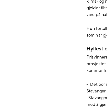
klima-
og
m
gjelder
til
vare på na
Hun fortell
som har gj
Hyllest
Prisvinner
prosjektet 
kommer fr
-
Det bor
Stavange
i Stavang
med å gjør