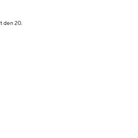
rt den
20.