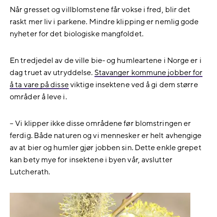
Når gresset og villblomstene får vokse i fred, blir det
raskt mer liv i parkene. Mindre klipping er nemlig gode
nyheter for det biologiske mangfoldet.
En tredjedel av de ville bie- og humleartene i Norge er i
dag truet av utryddelse.
Stavanger kommune jobber for
å ta vare på disse
viktige insektene ved å gi dem større
områder å leve i.
– Vi klipper ikke disse områdene før blomstringen er
ferdig. Både naturen og vi mennesker er helt avhengige
av at bier og humler gjør jobben sin. Dette enkle grepet
kan bety mye for insektene i byen vår, avslutter
Lutcherath.