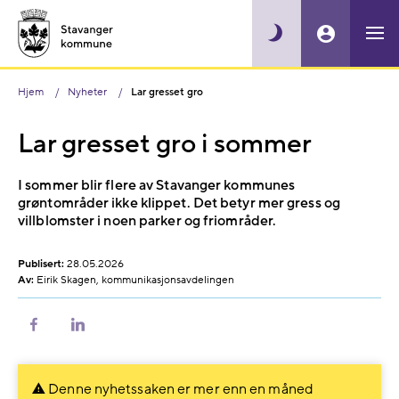
Hjem
Nyheter
Lar gresset gro
Lar gresset gro i sommer
I sommer blir flere av Stavanger kommunes
grøntområder ikke klippet. Det betyr mer gress og
villblomster i noen parker og friområder.
Publisert:
28.05.2026
Av:
Eirik Skagen, kommunikasjonsavdelingen
Del
Del
på
på
Facebook
LinkedIn
Denne nyhetssaken er mer enn en måned