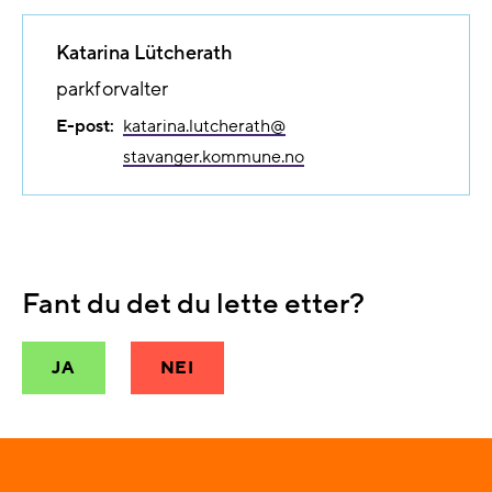
Katarina Lütcherath
parkforvalter
E-post:
katarina.lutcherath@​
stavanger.kommune.no
Fant du det du lette etter?
JA
NEI