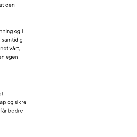
 at den
nning og i
g samtidig
net vårt,
 en egen
at
ap og sikre
 får bedre