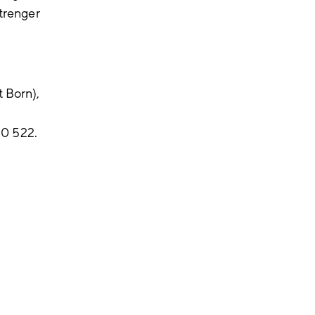
 trenger
t Born),
50 522.