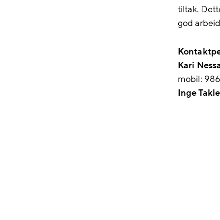
tiltak. Det
god arbeid
Kontaktpe
Kari Ness
mobil: 986
Inge Takl