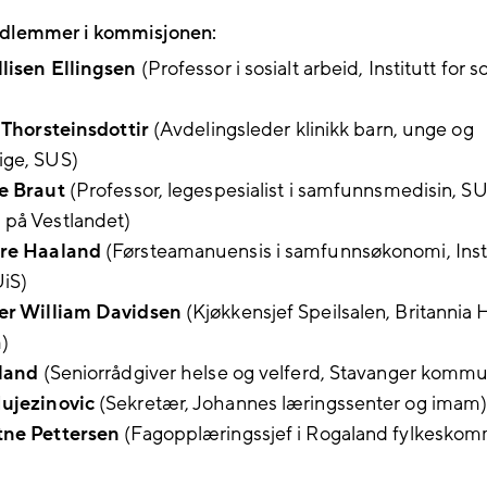
dlemmer i kommisjonen:
lisen Ellingsen
(Professor i sosialt arbeid, Institutt for so
k Thorsteinsdottir
(Avdelingsleder klinikk barn, unge og
ige, SUS)
e Braut
(Professor, legespesialist i samfunnsmedisin, S
 på Vestlandet)
re Haaland
(Førsteamanuensis i samfunnsøkonomi, Insti
UiS)
er William Davidsen
(Kjøkkensjef Speilsalen, Britannia 
)
lland
(Seniorrådgiver helse og velferd, Stavanger komm
ujezinovic
(Sekretær, Johannes læringssenter og imam
tne Pettersen
(Fagopplæringssjef i Rogaland fylkesko