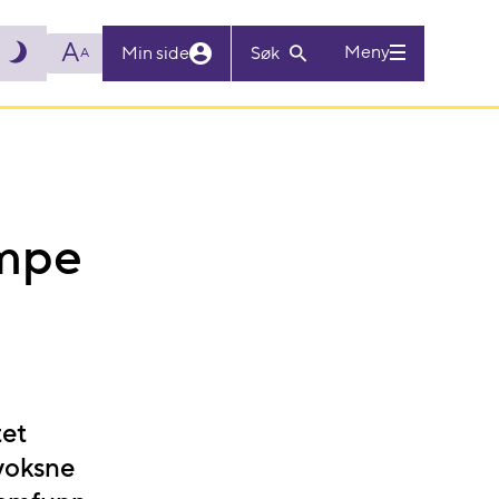
A
Meny
Min side
Søk
A
empe
tet
voksne