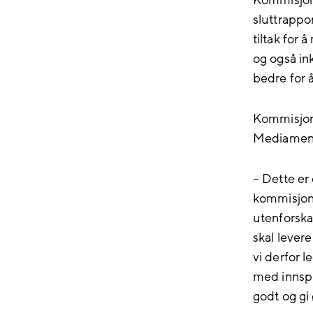
Kommisjone
sluttrappor
tiltak for 
og også in
bedre for 
Kommisjon
Mediamentor
– Dette er 
kommisjone
utenforska
skal levere
vi derfor 
med innspil
godt og gi