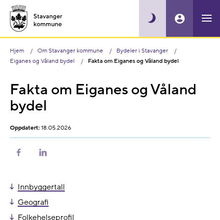
Hjem
Om Stavanger kommune
Bydeler i Stavanger
Eiganes og Våland bydel
Fakta om Eiganes og Våland bydel
Fakta om Eiganes og Våland
bydel
Oppdatert:
18.05.2026
Del
Del
på
på
Facebook
LinkedIn
Innbyggertall
Geografi
Folkehelseprofil