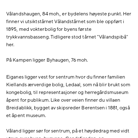
Vålandshaugen, 84 moh., er bydelens høyeste punkt. Her
finner vi utsiktstårnet Vålandstårnet som ble oppført i
1895, med vokterbolig for byens første
trykkvannsbasseng. Tidligere stod tårnet "Vålandspibå"
her.
På Kampen ligger Byhaugen, 76 moh.
Eiganes ligger vest for sentrum hvor du finner familien
Kiellands ærverdige bolig, Ledaal, som nå blir brukt som
kongebolig, til representasjoner og herregårdsmuseum
åpent for publikum. Like over veien finner du villaen
Breidablikk, bygget av skipsreder Berentsen i 1881, også
et åpent museum.
Våland ligger sør for sentrum, på et høydedrag med vidt