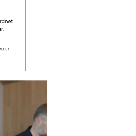
ordnet
r,
eder