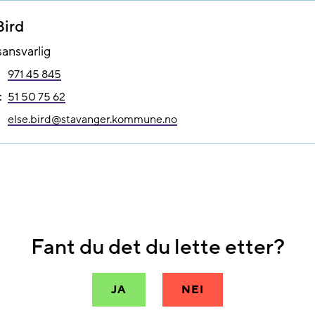
Bird
sansvarlig
971 45 845
:
51 50 75 62
else.bird@​stavanger.kommune.no
Fant du det du lette etter?
JA
NEI