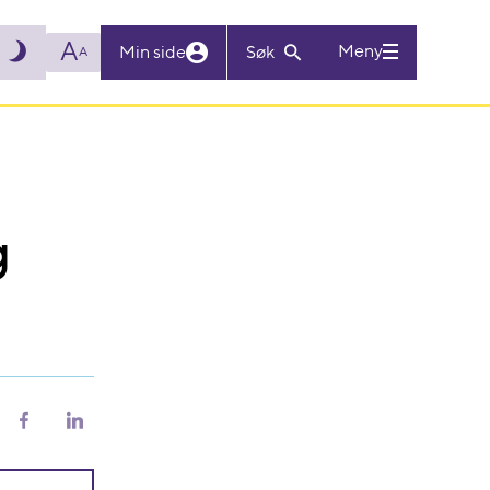
A
Meny
Min side
Søk
A
g
riv
Del
Del
på
på
Facebook
LinkedIn