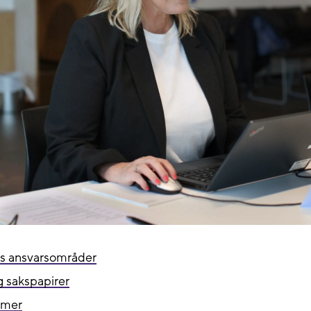
ts ansvarsområder
 sakspapirer
mer