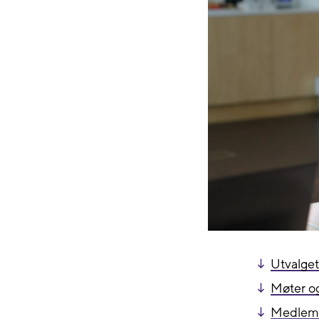
Utvalge
Møter og
Medlem