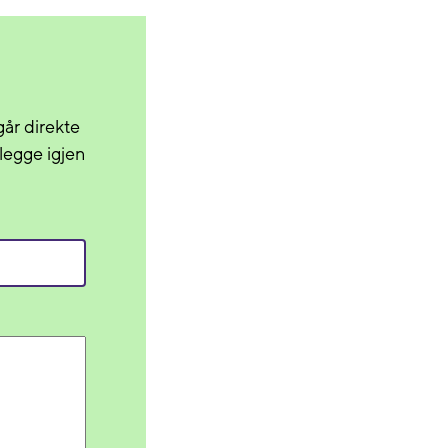
år direkte
 legge igjen