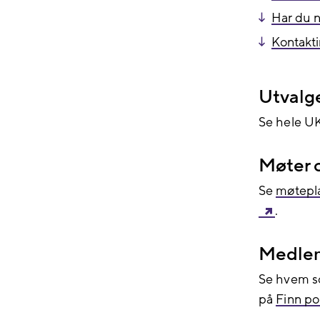
Har du n
Kontakt
Utvalg
Se hele UK
Møter 
Se
møtepla
.
Medle
Se hvem s
på
Finn pol