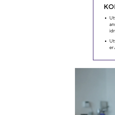
KO
Ut
an
id
Ut
er