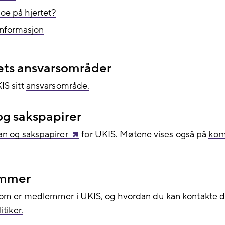
oe på hjertet?
informasjon
ets ansvarsområder
IS sitt
ansvarsområde.
og sakspapirer
n og sakspapirer
for UKIS. Møtene vises også på
kom
mmer
om er medlemmer i UKIS, og hvordan du kan kontakte 
itiker.