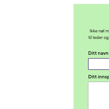
Ikke nøl m
til leder o
Ditt navn
Ditt innsp