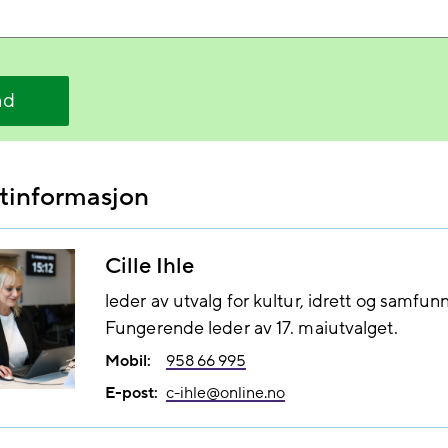
nd
tinformasjon
Cille Ihle
leder av utvalg for kultur, idrett og samfun
Fungerende leder av 17. maiutvalget.
Mobil:
958 66 995
E-post:
c-ihle@​online.no