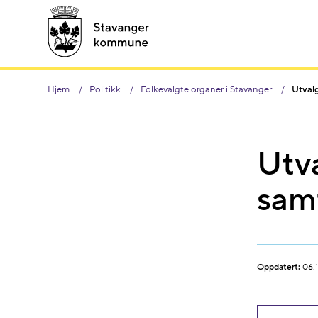
Hjem
Politikk
Folkevalgte organer i Stavanger
Utvalg
Utva
sam
Oppdatert:
06.1