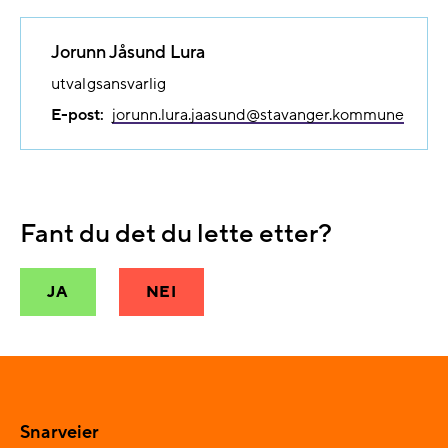
Jorunn Jåsund Lura
utvalgsansvarlig
E-post:
jorunn.lura.jaasund@​stavanger.kommune
Fant du det du lette etter?
JA
NEI
Snarveier