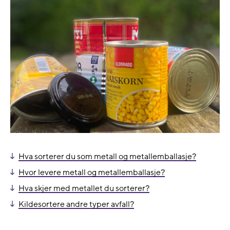
hid
oth
lan
Hva sorterer du som metall og metallemballasje?
Hvor levere metall og metallemballasje?
Hva skjer med metallet du sorterer?
Kildesortere andre typer avfall?