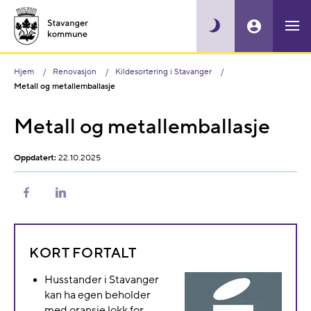
Hjem
Renovasjon
Kildesortering i Stavanger
Metall og metallemballasje
Metall og metallemballasje
Oppdatert:
22.10.2025
Del
Del
på
på
Facebook
LinkedIn
KORT FORTALT
Husstander i Stavanger
kan ha egen beholder
med oransje lokk for