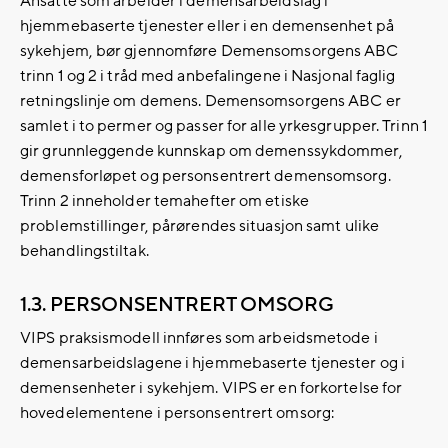
Ansatte som arbeider i demensarbeidslag i
hjemmebaserte tjenester eller i en demensenhet på
sykehjem, bør gjennomføre Demensomsorgens ABC
trinn 1 og 2 i tråd med anbefalingene i Nasjonal faglig
retningslinje om demens. Demensomsorgens ABC er
samlet i to permer og passer for alle yrkesgrupper. Trinn 1
gir grunnleggende kunnskap om demenssykdommer,
demensforløpet og personsentrert demensomsorg.
Trinn 2 inneholder temahefter om etiske
problemstillinger, pårørendes situasjon samt ulike
behandlingstiltak.
1.3. PERSONSENTRERT OMSORG
VIPS praksismodell innføres som arbeidsmetode i
demensarbeidslagene i hjemmebaserte tjenester og i
demensenheter i sykehjem. VIPS er en forkortelse for
hovedelementene i personsentrert omsorg: