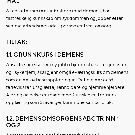
MÅL
At ansatte som møter brukere med demens, har
tilstrekkelig kunnskap om sykdommen og jobber etter
samme arbeidsmetode – personsentrert omsorg.
TILTAK:
1.1. GRUNNKURS I DEMENS
Ansatte som starter i ny jobb i hjemmebaserte tjenester
og i sykehjem, skal gjennomgå e-læringskurs om demens
som en del av basisopplæringen. Det gjelder også
ferievikarer, ufaglærte, renholdere og hjemmehjelpere.
Aldring og helse er i gang med å utvikle en tretrinns
opplæring som Stavanger kommune kan ta i bruk.
1.2. DEMENSOMSORGENS ABC TRINN 1
OG 2