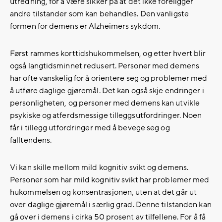
utredning, for å være sikker på at det ikke foreligger
andre tilstander som kan behandles. Den vanligste
formen for demens er Alzheimers sykdom.
Først rammes korttidshukommelsen, og etter hvert blir
også langtidsminnet redusert. Personer med demens
har ofte vanskelig for å orientere seg og problemer med
å utføre daglige gjøremål. Det kan også skje endringer i
personligheten, og personer med demens kan utvikle
psykiske og atferdsmessige tilleggsutfordringer. Noen
får i tillegg utfordringer med å bevege seg og
falltendens.
Vi kan skille mellom mild kognitiv svikt og demens.
Personer som har mild kognitiv svikt har problemer med
hukommelsen og konsentrasjonen, uten at det går ut
over daglige gjøremål i særlig grad. Denne tilstanden kan
gå over i demens i cirka 50 prosent av tilfellene. For å få