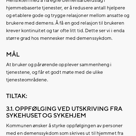
Hensikten med å ha egne demensarbeidslag i
hjemmebaserte tjenester, er å redusere antall hjelpere
og etablere gode og trygge relasjoner mellom ansatte og
brukere med demens. Å få en god relasjon til brukeren
krever kontinuitet og tar ofte litt tid. Dette ser vi i enda
større grad hos mennesker med demenssykdom.
MÅL
At bruker og pårørende opplever sammenheng i
tjenestene, og får et godt møte med de ulike
tjenesteområdene.
TILTAK:
3.1. OPPFØLGING VED UTSKRIVING FRA
SYKEHUSET OG SYKEHJEM
Kommunen ønsker å styrke oppfølgingen av personer
med en demenssykdom som skrives ut til hjemmet fra