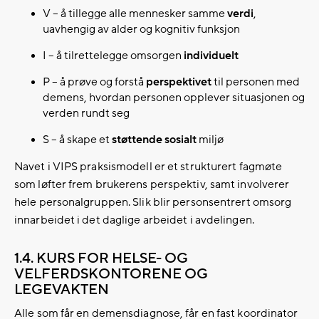
V – å tillegge alle mennesker samme
verdi
,
uavhengig av alder og kognitiv funksjon
I – å tilrettelegge omsorgen
individuelt
P – å prøve og forstå
perspektivet
til personen med
demens, hvordan personen opplever situasjonen og
verden rundt seg
S – å skape et
støttende sosialt
miljø
Navet i VIPS praksismodell er et strukturert fagmøte
som løfter frem brukerens perspektiv, samt involverer
hele personalgruppen. Slik blir personsentrert omsorg
innarbeidet i det daglige arbeidet i avdelingen.
1.4. KURS FOR HELSE- OG
VELFERDSKONTORENE OG
LEGEVAKTEN
Alle som får en demensdiagnose, får en fast koordinator