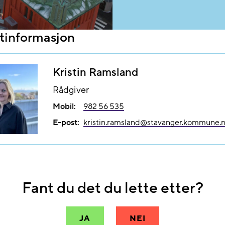
tinformasjon
Kristin Ramsland
Rådgiver
Mobil:
982 56 535
E-post:
kristin.ramsland@​stavanger.kommune.
Fant du det du lette etter?
JA
NEI