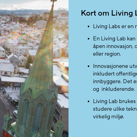
Kort om Living 
Living Labs er en
En Living Lab kan
åpen innovasjon, o
eller region.
Innovasjonene utvi
inkludert offentli
innbyggere. Det e
og inkluderende.
Living Lab brukes o
studere ulike tekn
virkelig miljø.