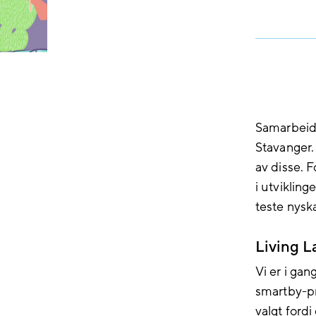
Samarbeid,
Stavanger.
av disse. 
i utvikling
teste nysk
Living L
Vi er i ga
smartby-pr
valgt fordi