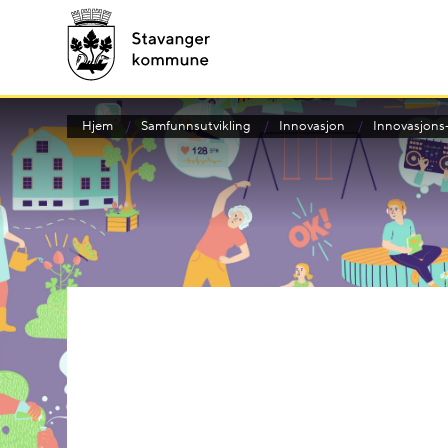
Hjem
Samfunnsutvikling
Innovasjon
Innovasjons-