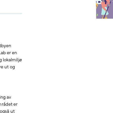
rtbyen
Lab er en
 lokalmiljø
ve ut og
ing av
mrådet er
 også ut