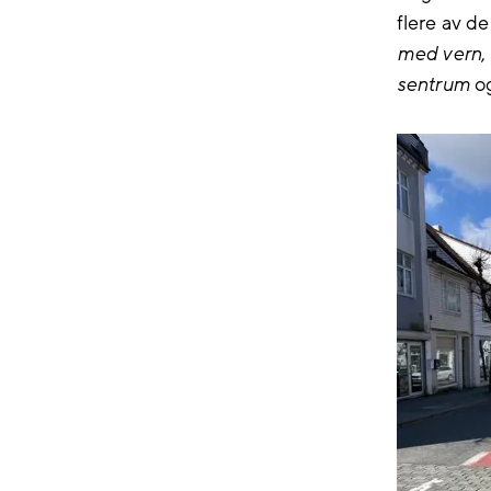
flere av d
med vern
,
sentrum
o