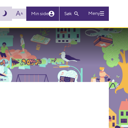
A
Meny
Min side
Søk
A