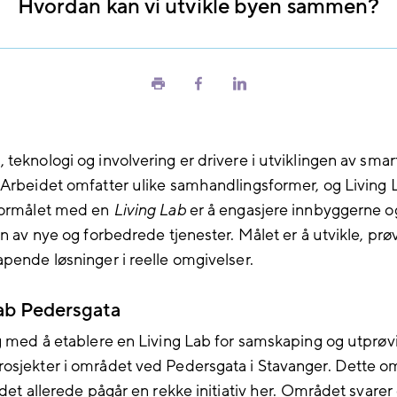
Hvordan kan vi utvikle byen sammen?
Skriv
Del
Del
ut
på
på
Facebook
LinkedIn
 teknologi og involvering er drivere i utviklingen av sma
 Arbeidet omfatter ulike samhandlingsformer, og Living 
Formålet med en
Living Lab
er å engasjere innbyggerne og
en av nye og forbedrede tjenester. Målet er å utvikle, prø
apende løsninger i reelle omgivelser.
ab Pedersgata
ng med å etablere en Living Lab for samskaping og utprøv
osjekter i området ved Pedersgata i Stavanger. Dette o
 det allerede pågår en rekke initiativ her. Området svarer