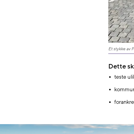
Et stykke av 
Dette ska
teste ul
kommuni
forankr
Storhaug